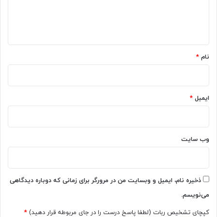
س
ا
ا
ه
ی
ل
*
م
نام
*
و
ر
د
ن
ایمیل
*
ی
ا
ز
ب
ر
وب‌ سایت
ا
ی
ش
ا
ذخیره نام، ایمیل و وبسایت من در مرورگر برای زمانی که دوباره دیدگاهی
ب
می‌نویسم.
ل
و
کپچای تشخیص ربات (لطفا پاسخ درست را در جای مربوطه قرار دهید)
*