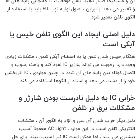
آن را مستقیماً فشار دهید. تلفن موقعیت یا جابجایی پایه های IR
را تغییر می دهد. بنابراین ، اصول اولیه توپ EU باید با استفاده از
الگوی تلفن تعمیر شود.
دلیل اصلی ایجاد این الگوی تلفن خیس یا
آبکی است
هنگام خیس شدن تلفن یا به اصطلاح آبکی شدن ، مشکلات زیادی
وجود دارد. رطوبت می تواند به زیر IC نفوذ کند و باعث رسوب و
اتصال کوتاه بین پایه های آن شود. در چنین مواردی ، IC اثربخشی
خود را از دست می دهد و استاد از الگوها استفاده می کند.
خرابی IC به دلیل نادرست بودن شارژر و
مشکلات برق در تلفن
دلیل دیگر خراب شدن آی سی و الزام به الگوی آن ، مشکلات
الکتریکی تلفن است. در این موارد ، AC Light معمولاً آسیب
بیشتری می بیند ، اما ممکن است IC نیز آسیب ببیند. برای حل