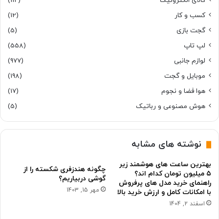
کالای الکترونیک
(112)
کسب و کار
(12)
گجت بازی
(5)
لپ تاپ
(558)
لوازم جانبی
(977)
موبایل و گجت
(198)
هوا فضا و نجوم
(17)
هوش مصنوعی و رباتیک
(5)
نوشته های مشابه
بهترین ساعت های هوشمند زیر
چگونه هندزفری شکسته را از
۵ میلیون تومان کدام اند؟
گوشی دربیاریم؟
راهنمای خرید مدل های پرفروش
مهر 15, 1403
با امکانات کامل و ارزش خرید بالا
اسفند 2, 1404