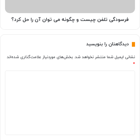
ا
ت
خ
ل
ر
ف
فرسودگی تلفن چیست و چگونه می توان آن را حل کرد؟
ا
ن
ب
چ
م
ی
دیدگاهتان را بنویسید
ی
س
ش
ت
نشانی ایمیل شما منتشر نخواهد شد.
بخش‌های موردنیاز علامت‌گذاری شده‌اند
و
و
*
د
چ
؟
گ
د
و
ن
ی
ه
د
م
گ
ی
ت
ا
و
ه
ا
ن
*
آ