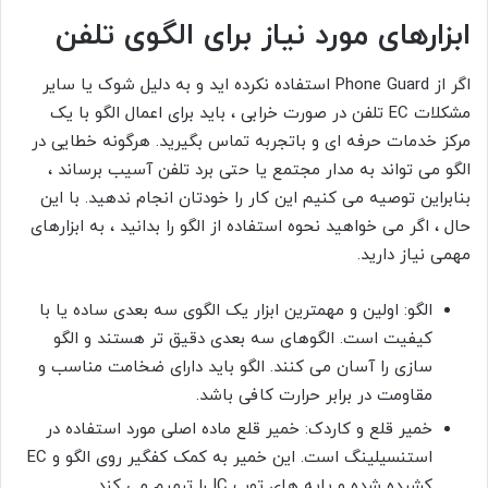
ابزارهای مورد نیاز برای الگوی تلفن
اگر از Phone Guard استفاده نکرده اید و به دلیل شوک یا سایر
مشکلات EC تلفن در صورت خرابی ، باید برای اعمال الگو با یک
مرکز خدمات حرفه ای و باتجربه تماس بگیرید. هرگونه خطایی در
الگو می تواند به مدار مجتمع یا حتی برد تلفن آسیب برساند ،
بنابراین توصیه می کنیم این کار را خودتان انجام ندهید. با این
حال ، اگر می خواهید نحوه استفاده از الگو را بدانید ، به ابزارهای
مهمی نیاز دارید.
الگو: اولین و مهمترین ابزار یک الگوی سه بعدی ساده یا با
کیفیت است. الگوهای سه بعدی دقیق تر هستند و الگو
سازی را آسان می کنند. الگو باید دارای ضخامت مناسب و
مقاومت در برابر حرارت کافی باشد.
خمیر قلع و کاردک: خمیر قلع ماده اصلی مورد استفاده در
استنسیلینگ است. این خمیر به کمک کفگیر روی الگو و EC
کشیده شده و پایه های توپ IC را ترمیم می کند.