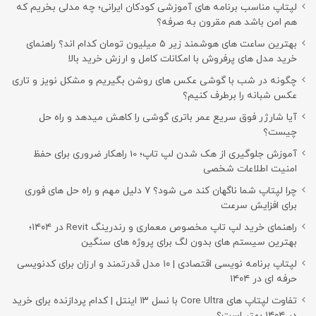
لپتاپ مناسب برنامه های آموزشی کودکان ایرانی؛ چه مدلی بخریم که
هم امن باشد هم مقرون به صرفه؟
بهترین ساعت های هوشمند زیر ۵ میلیون تومان کدام اند؟ راهنمای
خرید مدل های پرفروش با امکانات کامل و ارزش خرید بالا
چگونه در شب با گوشی عکس های روشن بگیریم و مشکل نویز و تاری
عکس شبانه را برطرف کنیم؟
آیا شارژر فوق سریع عمر باتری گوشی را کاهش میدهد و راه حل
چیست؟
آموزش جلوگیری از هک شدن لپ تاپ؛ 10 راهکار ضروری برای حفظ
امنیت اطلاعات شخصی
چرا لپتاپ شما ناگهان کند می شود؟ ۷ دلیل مهم و راه حل های فوری
برای افزایش سرعت
راهنمای خرید لپ تاپ مخصوص معماری و رندرینگ Revit در ۱۴۰۴؛
بهترین سیستم های بدون لگ برای پروژه های سنگین
لپتاپ برنامه نویسی اقتصادی | ۱۰ مدل قدرتمند و ارزان برای کدنویسی
حرفه ای در ۱۴۰۴
تفاوت لپتاپ های Core Ultra با نسل ۱۳ اینتل | کدام پردازنده برای خرید
در ۱۴۰۴ بهتر است؟