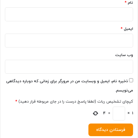
نام
*
ن
ر
ا
ح
ایمیل
*
ل
ک
ر
د
وب‌ سایت
؟
ذخیره نام، ایمیل و وبسایت من در مرورگر برای زمانی که دوباره دیدگاهی
می‌نویسم.
کپچای تشخیص ربات (لطفا پاسخ درست را در جای مربوطه قرار دهید)
*
4
=
×
1