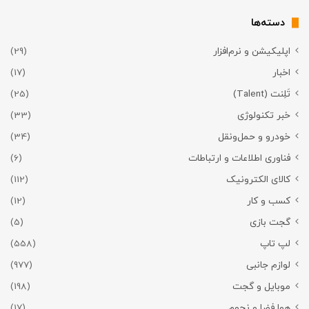
دسته‌ها
اپلیکیشن و نرم‌افزار
(29)
اخبار
(17)
تَلِنت (Talent)
(25)
خبر تکنولوژی
(33)
خودرو و حمل‌و‌نقل
(34)
فناوری اطلاعات و ارتباطات
(6)
کالای الکترونیک
(112)
کسب و کار
(12)
گجت بازی
(5)
لپ تاپ
(558)
لوازم جانبی
(977)
موبایل و گجت
(198)
هوا فضا و نجوم
(17)