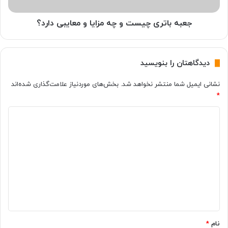
ی
ر
آ
ی
س
چ
جعبه باتری چیست و چه مزایا و معایبی دارد؟
ی
ی
ب
س
م
ت
دیدگاهتان را بنویسید
ی
و
ر
چ
نشانی ایمیل شما منتشر نخواهد شد.
بخش‌های موردنیاز علامت‌گذاری شده‌اند
س
ه
*
ا
م
ن
ز
د
د
ا
؟
ی
ی
ا
د
و
گ
م
ع
ا
ا
ه
ی
ب
*
ی
نام
*
د