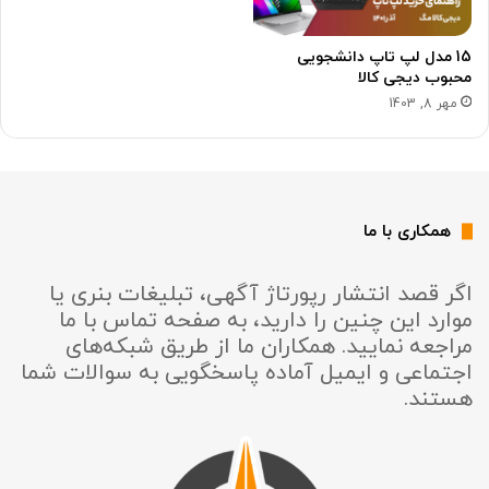
15 مدل لپ تاپ دانشجویی
محبوب دیجی کالا
مهر 8, 1403
همکاری با ما
اگر قصد انتشار رپورتاژ آگهی، تبلیغات بنری یا
موارد این چنین را دارید، به صفحه تماس با ما
مراجعه نمایید. همکاران ما از طریق شبکه‌های
اجتماعی و ایمیل آماده پاسخگویی به سوالات شما
هستند.