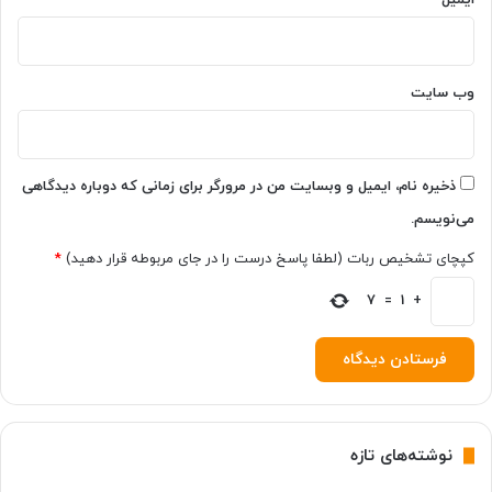
ر
ش
ر
ا
ی
وب‌ سایت
ط
ن
ا
م
ذخیره نام، ایمیل و وبسایت من در مرورگر برای زمانی که دوباره دیدگاهی
ت
می‌نویسم.
ع
ا
کپچای تشخیص ربات (لطفا پاسخ درست را در جای مربوطه قرار دهید)
*
ر
ف
+
1
=
7
م
ش
غ
و
ل
ب
نوشته‌های تازه
ه
ک