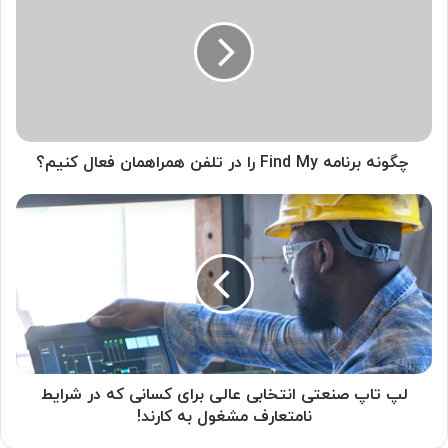
گ
و
ن
ه
ب
ر
ن
ا
چگونه برنامه Find My را در تلفن همراهمان فعال کنیم؟
م
ه
ل
F
پ
i
ت
n
ا
d
پ
M
ص
y
ن
ر
ع
ا
ت
د
ی
لپ تاپ صنعتی انتخابی عالی برای کسانی که در شرایط
ر
ا
نامتعارف مشغول به کارند!
ت
ن