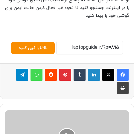
ارائه شده در این مقاله به پاسخ نرسیدید) مدل دقیق گوشی خود
را در اینترنت جستجو کنید تا نحوه غیر فعال کردن حالت ایمن برای
گوشی خود را پیدا کنید.
URL را کپی کنید
لینکدین
‫تامبلر
پینترست
‫رددیت
واتس آپ
تلگرام
چاپ
3
ر
و
ش