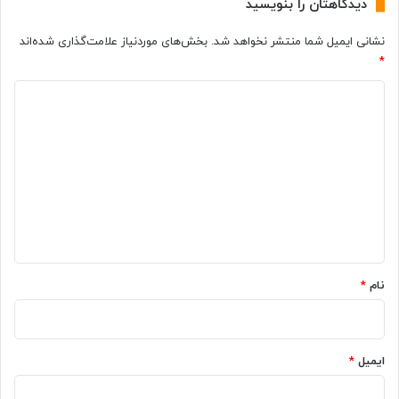
دیدگاهتان را بنویسید
ش
م
ی
ش
نشانی ایمیل شما منتشر نخواهد شد.
بخش‌های موردنیاز علامت‌گذاری شده‌اند
د
د
*
ر
ن
خ
ص
د
ا
ف
ن
ح
ی
ه
ه
د
ن
گ
م
ا
ا
ی
ه
ش
گ
*
و
نام
*
ش
ی
س
ا
ایمیل
*
م
س