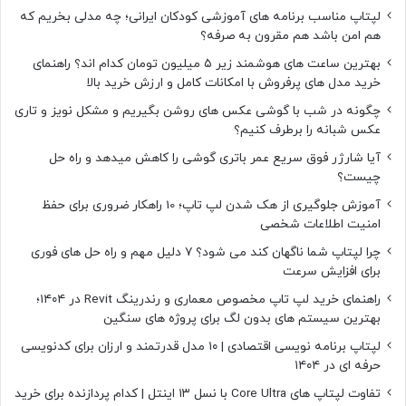
لپتاپ مناسب برنامه های آموزشی کودکان ایرانی؛ چه مدلی بخریم که
هم امن باشد هم مقرون به صرفه؟
بهترین ساعت های هوشمند زیر ۵ میلیون تومان کدام اند؟ راهنمای
خرید مدل های پرفروش با امکانات کامل و ارزش خرید بالا
چگونه در شب با گوشی عکس های روشن بگیریم و مشکل نویز و تاری
عکس شبانه را برطرف کنیم؟
آیا شارژر فوق سریع عمر باتری گوشی را کاهش میدهد و راه حل
چیست؟
آموزش جلوگیری از هک شدن لپ تاپ؛ 10 راهکار ضروری برای حفظ
امنیت اطلاعات شخصی
چرا لپتاپ شما ناگهان کند می شود؟ ۷ دلیل مهم و راه حل های فوری
برای افزایش سرعت
راهنمای خرید لپ تاپ مخصوص معماری و رندرینگ Revit در ۱۴۰۴؛
بهترین سیستم های بدون لگ برای پروژه های سنگین
لپتاپ برنامه نویسی اقتصادی | ۱۰ مدل قدرتمند و ارزان برای کدنویسی
حرفه ای در ۱۴۰۴
تفاوت لپتاپ های Core Ultra با نسل ۱۳ اینتل | کدام پردازنده برای خرید