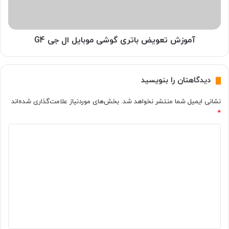
ش
ع
ی
و
م
ی
و
ض
آموزش تعویض باتری گوشی موبایل ال جی G4
ب
ب
ا
ا
ی
ت
دیدگاهتان را بنویسید
ل
ر
ا
ی
نشانی ایمیل شما منتشر نخواهد شد.
بخش‌های موردنیاز علامت‌گذاری شده‌اند
پ
گ
*
ل
و
i
ش
د
P
ی
h
ی
م
o
و
د
n
ب
گ
e
ا
5
ی
ا
ل
ه
ا
ل
*