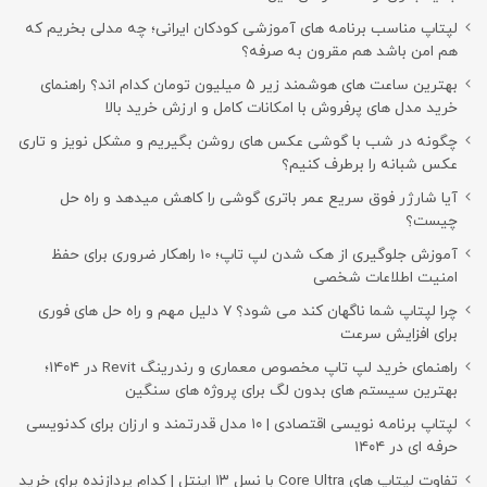
لپتاپ مناسب برنامه های آموزشی کودکان ایرانی؛ چه مدلی بخریم که
هم امن باشد هم مقرون به صرفه؟
بهترین ساعت های هوشمند زیر ۵ میلیون تومان کدام اند؟ راهنمای
خرید مدل های پرفروش با امکانات کامل و ارزش خرید بالا
چگونه در شب با گوشی عکس های روشن بگیریم و مشکل نویز و تاری
عکس شبانه را برطرف کنیم؟
آیا شارژر فوق سریع عمر باتری گوشی را کاهش میدهد و راه حل
چیست؟
آموزش جلوگیری از هک شدن لپ تاپ؛ 10 راهکار ضروری برای حفظ
امنیت اطلاعات شخصی
چرا لپتاپ شما ناگهان کند می شود؟ ۷ دلیل مهم و راه حل های فوری
برای افزایش سرعت
راهنمای خرید لپ تاپ مخصوص معماری و رندرینگ Revit در ۱۴۰۴؛
بهترین سیستم های بدون لگ برای پروژه های سنگین
لپتاپ برنامه نویسی اقتصادی | ۱۰ مدل قدرتمند و ارزان برای کدنویسی
حرفه ای در ۱۴۰۴
تفاوت لپتاپ های Core Ultra با نسل ۱۳ اینتل | کدام پردازنده برای خرید