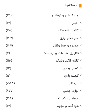
دسته‌ها
اپلیکیشن و نرم‌افزار
(29)
اخبار
(17)
تَلِنت (Talent)
(25)
خبر تکنولوژی
(33)
خودرو و حمل‌و‌نقل
(34)
فناوری اطلاعات و ارتباطات
(6)
کالای الکترونیک
(112)
کسب و کار
(12)
گجت بازی
(5)
لپ تاپ
(558)
لوازم جانبی
(977)
موبایل و گجت
(198)
هوا فضا و نجوم
(17)