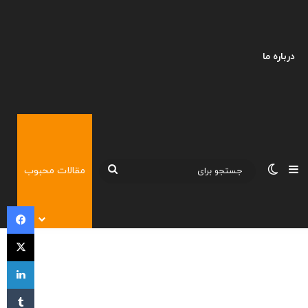
درباره ما
نوارکناری
تغییر پوسته
جستجو
مقالات محبوب
برای
فی
X
لی
‫تا