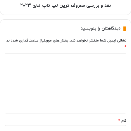
ت
م
نقد و بررسی معروف ترین لپ تاپ های 2023
ر
ع
ی
ر
ر
و
دیدگاهتان را بنویسید
ا
ف
ح
ت
نشانی ایمیل شما منتشر نخواهد شد.
بخش‌های موردنیاز علامت‌گذاری شده‌اند
س
ر
*
ک
ی
ن
ن
د
ی
ل
د
ی
پ
!
ت
د
ا
گ
پ
ه
ا
ا
ه
ی
2
*
0
نام
*
2
3