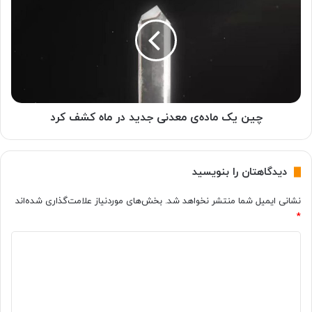
ی
ن
ب
ی
ا
ک
۱
م
گ
ا
ی
د
گ
ه‌
ا
ی
چین یک ماده‌ی معدنی جدید در ماه کشف کرد
ب
م
ا
ع
ی
د
دیدگاهتان را بنویسید
ت
ن
ر
ی
نشانی ایمیل شما منتشر نخواهد شد.
بخش‌های موردنیاز علامت‌گذاری شده‌اند
م
ج
*
د
د
ی
ی
د
گ
د
ر
د
ی
ن
ر
د
م
م
گ
ی‌
ا