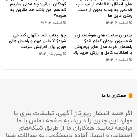
های انتقال اطلاعات از لپ تاپ
کودکان ایرانی؛ چه مدلی بخریم
قدیمی به جدید بدون از دست
که هم امن باشد هم مقرون به
رفتن فایل ها
صرفه؟
اسفند 4, 1404
اسفند 3, 1404
بهترین ساعت های هوشمند زیر
چرا لپتاپ شما ناگهان کند می
۵ میلیون تومان کدام اند؟
شود؟ ۷ دلیل مهم و راه حل های
راهنمای خرید مدل های پرفروش
فوری برای افزایش سرعت
با امکانات کامل و ارزش خرید بالا
بهمن 25, 1404
اسفند 2, 1404
همکاری با ما
اگر قصد انتشار رپورتاژ آگهی، تبلیغات بنری یا
موارد این چنین را دارید، به صفحه تماس با ما
مراجعه نمایید. همکاران ما از طریق شبکه‌های
اجتماعی و ایمیل آماده پاسخگویی به سوالات شما