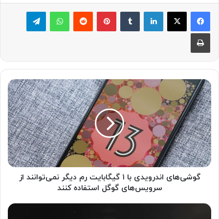
لینکدین
‫تامبلر
پینترست
‫رددیت
واتس آپ
تلگرام
چاپ
گ
و
ش
ی‌
ه
ا
ی
ا
ن
د
گوشی‌های اندرویدی با ۱ گیگابایت رم دیگر نمی‌توانند از
ر
سرویس‌های گوگل استفاده کنند
و
ی
چ
د
ی