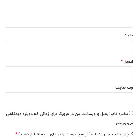
ت
ه
ا
و
ک
ه
ا
ش
ن
ف
*
ن
ک
نام
*
د
ر
ا
د
ز
س
ر
ایمیل
*
و
ی
س‌
ه
وب‌ سایت
ا
ی
گ
و
ذخیره نام، ایمیل و وبسایت من در مرورگر برای زمانی که دوباره دیدگاهی
گ
می‌نویسم.
ل
ا
کپچای تشخیص ربات (لطفا پاسخ درست را در جای مربوطه قرار دهید)
*