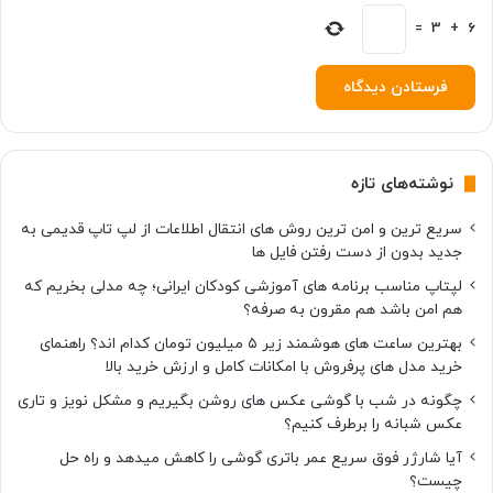
س
ت
=
3
+
6
ف
ا
د
ه
ک
ن
نوشته‌های تازه
ن
د
سریع ترین و امن ترین روش های انتقال اطلاعات از لپ تاپ قدیمی به
جدید بدون از دست رفتن فایل ها
لپتاپ مناسب برنامه های آموزشی کودکان ایرانی؛ چه مدلی بخریم که
هم امن باشد هم مقرون به صرفه؟
بهترین ساعت های هوشمند زیر ۵ میلیون تومان کدام اند؟ راهنمای
خرید مدل های پرفروش با امکانات کامل و ارزش خرید بالا
چگونه در شب با گوشی عکس های روشن بگیریم و مشکل نویز و تاری
عکس شبانه را برطرف کنیم؟
آیا شارژر فوق سریع عمر باتری گوشی را کاهش میدهد و راه حل
چیست؟