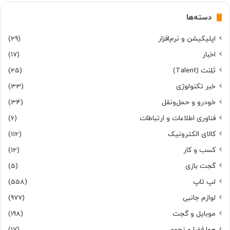
دسته‌ها
اپلیکیشن و نرم‌افزار
(29)
اخبار
(17)
تَلِنت (Talent)
(25)
خبر تکنولوژی
(33)
خودرو و حمل‌و‌نقل
(34)
فناوری اطلاعات و ارتباطات
(6)
کالای الکترونیک
(112)
کسب و کار
(12)
گجت بازی
(5)
لپ تاپ
(558)
لوازم جانبی
(977)
موبایل و گجت
(198)
هوا فضا و نجوم
(17)