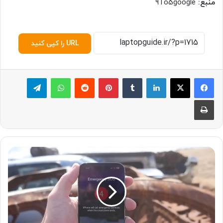
منبع:
۹To5google
URL را کپی کنید
لینکدین
‫تامبلر
پینترست
‫رددیت
واتس آپ
تلگرام
چاپ
آ
ی
ا
ق
ا
ب
ل