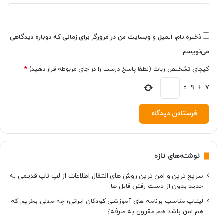
و
ن
۱
۴
ذخیره نام، ایمیل و وبسایت من در مرورگر برای زمانی که دوباره دیدگاهی
پ
می‌نویسم.
ر
و
کپچای تشخیص ربات (لطفا پاسخ درست را در جای مربوطه قرار دهید)
*
ع
ر
7
+
9
=
ض
ه
ک
ر
د
نوشته‌های تازه
سریع ترین و امن ترین روش های انتقال اطلاعات از لپ تاپ قدیمی به
جدید بدون از دست رفتن فایل ها
لپتاپ مناسب برنامه های آموزشی کودکان ایرانی؛ چه مدلی بخریم که
هم امن باشد هم مقرون به صرفه؟