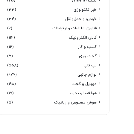
تَلِنت (Talent)
(25)
خبر تکنولوژی
(33)
خودرو و حمل‌و‌نقل
(34)
فناوری اطلاعات و ارتباطات
(6)
کالای الکترونیک
(112)
کسب و کار
(12)
گجت بازی
(5)
لپ تاپ
(558)
لوازم جانبی
(977)
موبایل و گجت
(198)
هوا فضا و نجوم
(17)
هوش مصنوعی و رباتیک
(5)