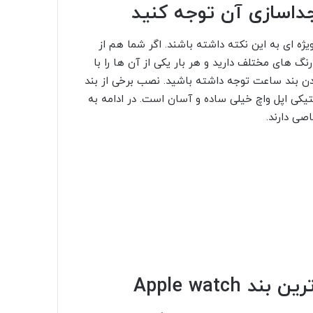
کی اپل واچ خیلی ساده و آسان است. در ادامه به
قیمت بند سیلیکونی اپل واچ، خیلی بالا نیست. تقریبا با هنزیه 70 الی 80 هزار تومان می توانید یک بند بسیار زیبا و
ادی این مدل بند را تهیه کنند. البته که رنگ بندی
اربران نیز بی تاثیر نیست. به صورت کلی اگر به
 در همه مواقع از آن استفاده کنید، بند سیلیکونی
لی زیادی ندارد برای استفاده ی روزمره بسیار مناسب
خانم ها و آقایان وجود دارد. برخی از بند های
سیلیکونی اپل واچ قابل استفاده برای هر سه سری اپل واچ 1، 2 . 3 مورد استفاده قرار می گیرند. بندهای سیلیکونی
 ها از کیفیت بالایی برخوردار نیستند زیرا نمونه
د تا جای امکان بند اصل اپل واچ را تهیه کنید.