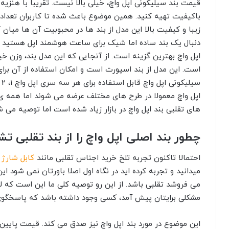
چطور بند اصلی اپل واچ را از بند تقلبی
احتمالا تاکنون تجربه تلخ خرید اجناس تقلبی مانند
کابل شارژ
ی
میدانید و تجربه کرده اید در نگاه اول اصلا باورتان نمی شود
می فروشد تقلبی باشد. از این رو توصیه کلی ما این است که لواز
مشکلی برایتان پیش آمد، کسی وجود داشته باشد که پاسخگوی
این موضوع در مورد بند اپل واچ نیز صدق می کند. قیمت پایین
رو لو بدهد! اگر فکر می کنید یک بند اپل واچ با قیمت پایین ا
کنید و یکباره خریدتان را انجام ندهید! بند های سیلیکونی معم
دقت به آن ها نگاه کنید، یکپارچگی را در سطح بند مشاهده نمی
بند وجود دارد.
شاید فکر کنید خرید یک بند تقلبی خیلی مشکل خاصی پیش نمی
خودتان را به خطر می اندازید بلکه سلامتی اپل واچتان نیز ب
آسیب پذیر هستند و حتی ممکن است علی رغم ظاهر بسیار سالم 
خوردن ساعت، صفحه نمایش آن دچار شکستکی یا مشکلات دیگر 
چنینی توصیه می شود حتما از
گلس اپل واچ
استفاده کنید اما 