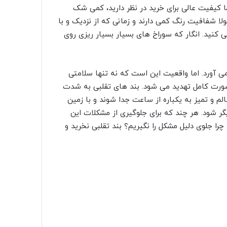
است. بند های چرمی در رنگ های مختلف و با
ان برای استفاده روزانه، تهیه کرد اما معمولا از
 از محبوب ترین بند های پرمی اپل واچ، بند چرمی
هرمس مدل 3 در 1 است که به سه حالت مختلف single tour، double tour و bracelet tour بسته می شود. قیمت
واقعا ارزش خرید دارد. البته به شرطی که نمونه های
 فلزی که با رنگ ها و طرح های مختلف مانند طرح