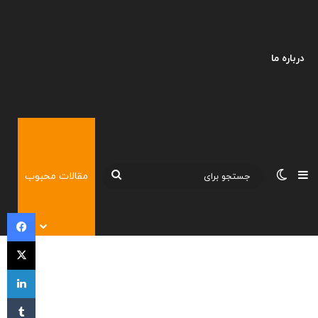
درباره ما
نوارکناری
تغییر پوسته
جستجو
مقالات محبوب
برای
فی
X
لی
‫تا