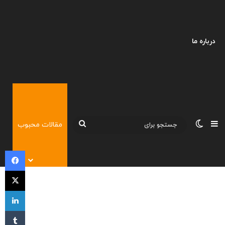
درباره ما
نوارکناری
تغییر پوسته
جستجو
مقالات محبوب
برای
فی
X
لی
‫تا