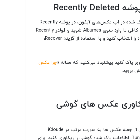
 Recently Deleted
در نسخه‌های جدید iOS (از نسخه 8 به بعد) تمام عکس‌های پاک شده در اپ عکس‌های آیفون، در پوشه Recently
Deleted ذخیره می‌شوند. برای دسترسی به عکس‌های پاک شده کافی تا وارد منوی Albumes شوید و فولدر Recently
Deleted را انتخاب کنید. در اینجا می‌توانید عکس‌های پاک شده را انتخاب کنید و با استفاده از گزینه Recover،
ری پاک کنید پیشنهاد می‌کنیم که مقاله «
چرا عکس
ش بروید.
 آپ iTunes برای ریکاوری عکس های گوشی
در صورت فعال بودن Sync در گوشی شما، تمام اطلاعات گوشی از جمله عکس ها به صورت مرتب در iCloude
ذخیره می شوند. به این ترتیب می توانید به راحتی از طریق iTunes اطلاعات پاک شده گوشی را ریکاوری کنید. برای