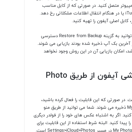
کامپیوتر متصل کنید. در صورتی که از کابل مناسب
استفاده نکنید ممکن است در شناخته شدن گوشی توسط iTunes یا در هنگام انتقال اطلاعات مشکلاتی رخ دهد.
 کابل اصلی آیفون را تهیه کنید.
بعد از اتصال گوشی به کامپیوتر، از طریق منوی Summary می توانید به گزینه Restore from Backup دسترسی
 آخرین بک آپ ذخیره شده بودند بازیابی می شوند.
، امکان بازیابی آن در این روش وجود نخواهد
بازگرداندن عکس های پاک شده گوشی آیفون از طریق Photo
ر از قابلیت های جذاب iOS قابلیت Photo Stream است. در صورتی که این قابلیت را فعال کرده باشید،
عکس های گوشی شما در iCloud و در فولدر My Photo Streams ذخیره می شوند. شما می توانید از طریق منو
 کنید. اگر به اشتباه عکس های خود را از فولدر دیگری
در My Photo Streams می توانید آن را پیدا کنید. البته شرط استفاده از این قابلیت برای
ریکاوری عکس های گوشی آیفون، فعال بودن گزینه My Photo Streams در مسیر Settings>iCloud>Photos است.