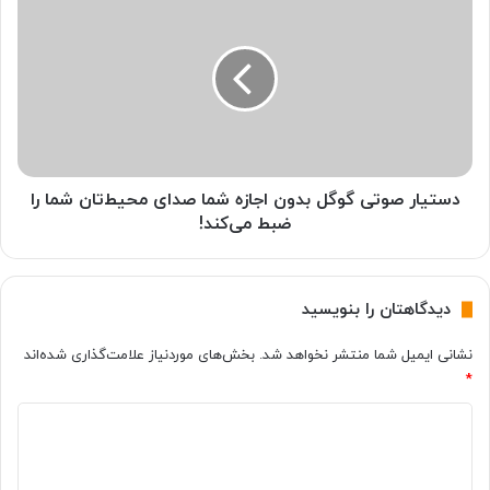
پ
س
ی
ت
و
ی
ت
ا
ر
ر
ن
ص
و
و
ی
ت
ز
ی
دستیار صوتی گوگل بدون اجازه شما صدای محیط‌تان شما را
د
گ
ضبط می‌کند!
ا
و
ر
گ
د
ل
دیدگاهتان را بنویسید
؟
ب
د
نشانی ایمیل شما منتشر نخواهد شد.
بخش‌های موردنیاز علامت‌گذاری شده‌اند
و
*
ن
ا
د
ج
ا
ی
ز
د