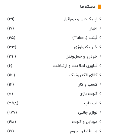
دسته‌ها
اپلیکیشن و نرم‌افزار
(29)
اخبار
(17)
تَلِنت (Talent)
(25)
خبر تکنولوژی
(33)
خودرو و حمل‌و‌نقل
(34)
فناوری اطلاعات و ارتباطات
(6)
کالای الکترونیک
(112)
کسب و کار
(12)
گجت بازی
(5)
لپ تاپ
(558)
لوازم جانبی
(977)
موبایل و گجت
(198)
هوا فضا و نجوم
(17)