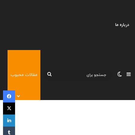
درباره ما
نوارکناری
تغییر پوسته
جستجو
مقالات محبوب
برای
فی
X
لی
‫تا