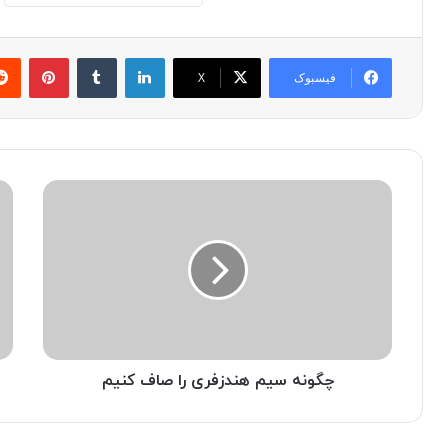
لینکدین
‫تامبلر
پینترست
فیسبوک
X
چ
ا
گ
ز
و
ک
ن
ج
ه
ا
س
ب
ی
ف
م
ه
ه
م
ن
چگونه سیم هندزفری را صاف کنیم
ی
د
م
ز
ا
ف
س