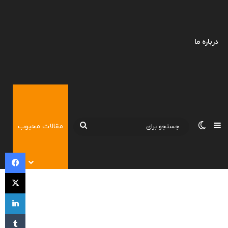
درباره ما
نوارکناری
تغییر پوسته
جستجو
مقالات محبوب
برای
فی
X
لی
‫تا