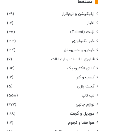
دسته‌ها
اپلیکیشن و نرم‌افزار
(29)
اخبار
(17)
تَلِنت (Talent)
(25)
خبر تکنولوژی
(33)
خودرو و حمل‌و‌نقل
(34)
فناوری اطلاعات و ارتباطات
(6)
کالای الکترونیک
(112)
کسب و کار
(12)
گجت بازی
(5)
لپ تاپ
(558)
لوازم جانبی
(977)
موبایل و گجت
(198)
هوا فضا و نجوم
(17)