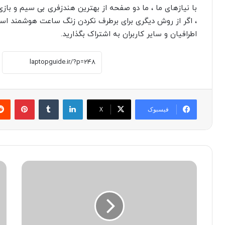
با نیازهای ما ، ما دو صفحه
از بهترین هندزفری بی سیم
و
باز
، اگر از روش دیگری برای برطرف نکردن زنگ ساعت هوشمند استف
اطرافیان و سایر کاربران به اشتراک بگذارید.
لینکدین
‫تامبلر
پینترست
فیسبوک
X
چ
چ
گ
ر
و
ا
ن
ه
ه
د
ه
ف