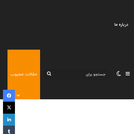
درباره ما
نوارکناری
تغییر پوسته
جستجو
مقالات محبوب
برای
فی
X
لی
‫تا