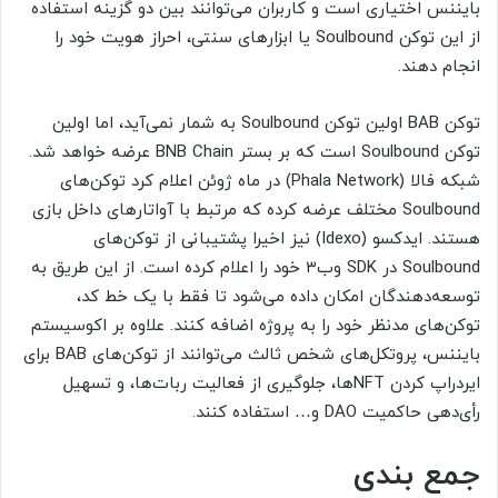
بایننس اختیاری است و کاربران می‌توانند بین دو گزینه استفاده
از این توکن Soulbound یا ابزارهای سنتی، احراز هویت خود را
انجام دهند.
توکن BAB اولین توکن Soulbound به شمار نمی‌آید، اما اولین
توکن Soulbound است که بر بستر BNB Chain عرضه خواهد شد.
شبکه فالا (Phala Network) در ماه ژوئن اعلام کرد توکن‌های
Soulbound مختلف عرضه کرده که مرتبط با آواتارهای داخل بازی
هستند. ایدکسو (Idexo) نیز اخیرا پشتیبانی از توکن‌های
Soulbound در SDK وب۳ خود را اعلام کرده است. از این طریق به
توسعه‌دهندگان امکان داده می‌شود تا فقط با یک خط کد،
توکن‌های مدنظر خود را به پروژه اضافه کنند. علاوه بر اکوسیستم
بایننس، پروتکل‌های شخص ثالث می‌توانند از توکن‌های BAB برای
ایردراپ کردن NFT‌ها، جلوگیری از فعالیت ربات‌ها، و تسهیل
رأی‌دهی حاکمیت DAO و… استفاده کنند.
جمع بندی