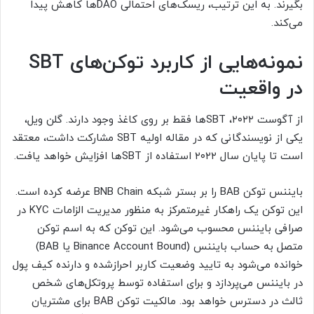
بگیرند. به این ترتیب، ریسک‌های احتمالی DAOها کاهش پیدا
می‌کند.
نمونه‌هایی از کاربرد توکن‌های SBT
در واقعیت
از آگوست ۲۰۲۲، SBTها فقط بر روی کاغذ وجود دارند. گلن ویل،
یکی از نویسندگانی که در مقاله اولیه SBT مشارکت داشت، معتقد
است تا پایان سال ۲۰۲۲ استفاده از SBTها افزایش خواهد یافت.
بایننس توکن BAB را بر بستر شبکه BNB Chain عرضه کرده است.
این توکن یک راهکار غیرمتمرکز به منظور مدیریت الزامات KYC در
صرافی بایننس محسوب می‌شود. این توکن که به اسم توکن
متصل به حساب بایننس (Binance Account Bound یا BAB)
خوانده می‌شود به تایید وضعیت کاربر احرازشده و دارنده کیف پول
در بایننس می‌پردازد و برای استفاده توسط پروتکل‌های شخص
ثالث در دسترس خواهد بود. مالکیت توکن BAB برای مشتریان