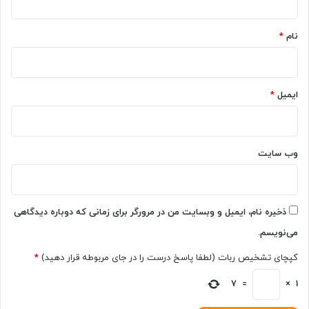
ی
*
ه
نام
*
د
س
ت‌
ه
ایمیل
*
ا
ی
خ
و
د
وب‌ سایت
ا
س
ت
ذخیره نام، ایمیل و وبسایت من در مرورگر برای زمانی که دوباره دیدگاهی
می‌نویسم.
کپچای تشخیص ربات (لطفا پاسخ درست را در جای مربوطه قرار دهید)
*
7
=
×
1