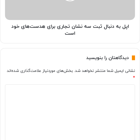
ت
ن
ه
ب
پ
ا
ز
ل
اپل به دنبال ثبت سه نشان تجاری برای هدست‌های خود
ش
ث
است
ک
ب
ی
ت
ک
س
دیدگاهتان را بنویسید
د
ه
ا
ن
نشانی ایمیل شما منتشر نخواهد شد.
بخش‌های موردنیاز علامت‌گذاری شده‌اند
م
ش
*
ا
ا
س
ن
د
ت
ت
؟
ج
ی
ا
د
ر
گ
ی
ب
ا
ر
ه
ا