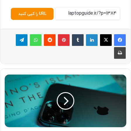
URL را کپی کنید
لینکدین
‫تامبلر
پینترست
‫رددیت
واتس آپ
تلگرام
چاپ
ف
ر
و
ش
آ
ی
ف
و
ن