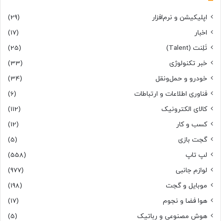
اپلیکیشن و نرم‌افزار
(29)
اخبار
(17)
تَلِنت (Talent)
(25)
خبر تکنولوژی
(33)
خودرو و حمل‌و‌نقل
(34)
فناوری اطلاعات و ارتباطات
(6)
کالای الکترونیک
(112)
کسب و کار
(12)
گجت بازی
(5)
لپ تاپ
(558)
لوازم جانبی
(977)
موبایل و گجت
(198)
هوا فضا و نجوم
(17)
هوش مصنوعی و رباتیک
(5)