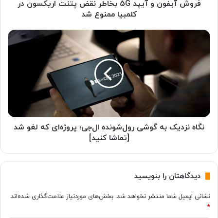
و
فروش آیفون و آیپد 5G بخاطر نقض پتنت اریکسون در
آ
کلمبیا ممنوع شد
ی
پ
ن
د
گ
5
ا
G
ه
ب
ن
خ
ز
ا
د
ط
ی
ر
ک
ن
ب
نگاه نزدیک به گوشی رول‌شونده ال‌جی؛ پروژه‌ای که لغو شد
ق
ه
[تماشا کنید]
ض
گ
پ
و
ت
ش
دیدگاهتان را بنویسید
ن
ی
ت
ر
نشانی ایمیل شما منتشر نخواهد شد.
بخش‌های موردنیاز علامت‌گذاری شده‌اند
ا
و
ر
*
ل‌
ی