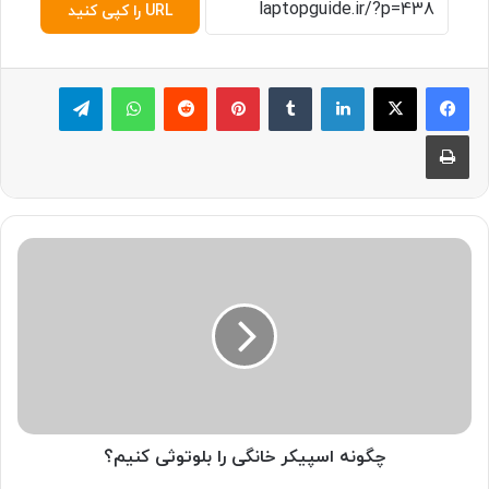
URL را کپی کنید
لینکدین
‫تامبلر
پینترست
‫رددیت
واتس آپ
تلگرام
چاپ
چ
گ
و
ن
ه
ا
س
پ
ی
ک
چگونه اسپیکر خانگی را بلوتوثی کنیم؟
ر