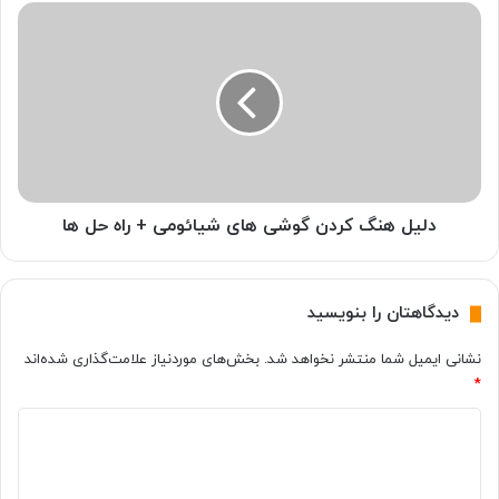
خ
د
ا
ل
ن
ی
گ
ل
ی
ه
ر
ن
ا
گ
ب
ک
ل
ر
و
د
دلیل هنگ کردن گوشی های شیائومی + راه حل ها
ت
ن
و
گ
ث
و
دیدگاهتان را بنویسید
ی
ش
ک
ی
نشانی ایمیل شما منتشر نخواهد شد.
بخش‌های موردنیاز علامت‌گذاری شده‌اند
ن
ه
*
ی
ا
م
ی
د
؟
ش
ی
ی
ا
د