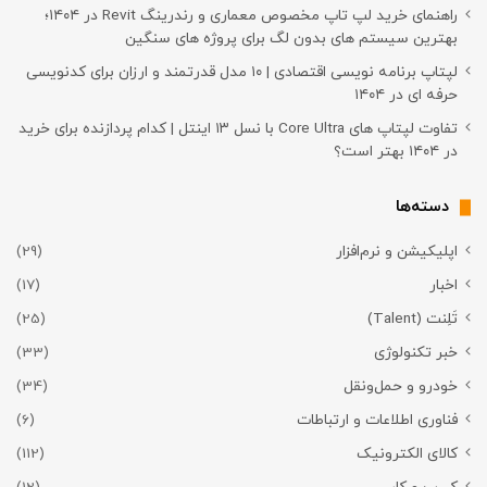
راهنمای خرید لپ تاپ مخصوص معماری و رندرینگ Revit در ۱۴۰۴؛
بهترین سیستم های بدون لگ برای پروژه های سنگین
لپتاپ برنامه نویسی اقتصادی | ۱۰ مدل قدرتمند و ارزان برای کدنویسی
حرفه ای در ۱۴۰۴
تفاوت لپتاپ های Core Ultra با نسل ۱۳ اینتل | کدام پردازنده برای خرید
در ۱۴۰۴ بهتر است؟
دسته‌ها
اپلیکیشن و نرم‌افزار
(29)
اخبار
(17)
تَلِنت (Talent)
(25)
خبر تکنولوژی
(33)
خودرو و حمل‌و‌نقل
(34)
فناوری اطلاعات و ارتباطات
(6)
کالای الکترونیک
(112)