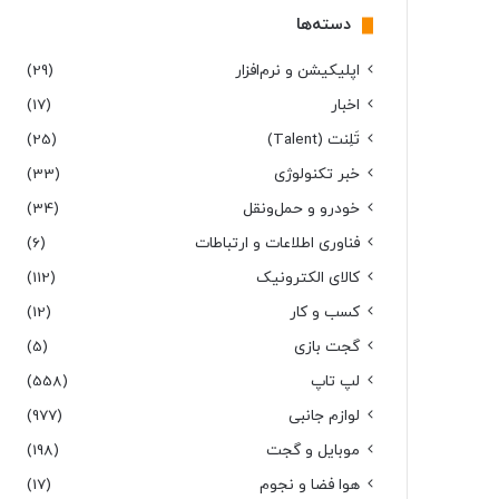
دسته‌ها
اپلیکیشن و نرم‌افزار
(29)
اخبار
(17)
تَلِنت (Talent)
(25)
خبر تکنولوژی
(33)
خودرو و حمل‌و‌نقل
(34)
فناوری اطلاعات و ارتباطات
(6)
کالای الکترونیک
(112)
کسب و کار
(12)
گجت بازی
(5)
لپ تاپ
(558)
لوازم جانبی
(977)
موبایل و گجت
(198)
هوا فضا و نجوم
(17)