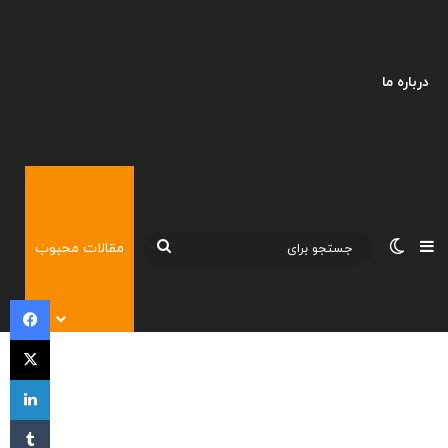
درباره ما
نوارکناری
تغییر پوسته
جستجو
مقالات محبوب
برای
فی
X
لی
‫تا