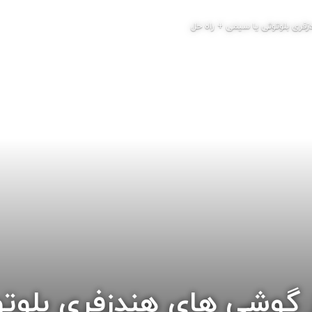
فری بلوتوثی یا سیمی + راه حل
 گوشی های هندزفری بلوتو