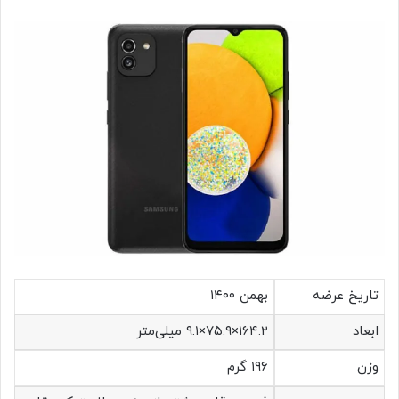
تاریخ عرضه
بهمن ۱۴۰۰
ابعاد
۱۶۴.۲×۷۵.۹×۹.۱ میلی‌متر
وزن
۱۹۶ گرم