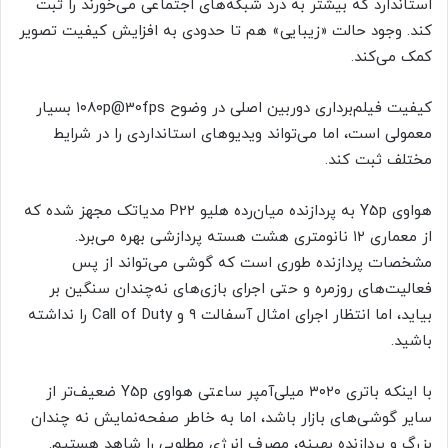
استاندارد که بیشتر به درد شبکه‌های اجتماعی می‌خورند را ثبت
کند. وجود حالت «زیبایی» هم تا حدودی به افزایش کیفیت تصویر
کمک می‌کند.
کیفیت فیلم‌برداری دوربین اصلی در وضوح ۱۰۸۰p@30fps بسیار
معمولی است، اما می‌تواند ویدیوهای استانداردی را در شرایط
مختلف ثبت کند.
هواوی Y5p به پردازنده میان‌رده هلیو P22 مدیاتک مجهز شده که
از معماری ۱۲ نانومتری هشت هسته پردازشی بهره می‌برد.
مشخصات پردازنده طوری است که گوشی می‌تواند از پس
فعالیت‌های روزمره و حتی اجرای بازی‌های نه‌چندان سنگین بر
بیاید، اما انتظار اجرای امثال آسفالت ۹ و Call of Duty را نداشته
باشید.
با اینکه باتری ۳۰۲۰ میلی‌آمپر ساعتی هواوی Y5p ضعیف‌تر از
سایر گوشی‌های بازار باشد، اما به خاطر صفحه‌نمایش نه چندان
بزرگ و پردازنده بهینه، مصرف انرژی مطلوبی را شاهد هستیم.