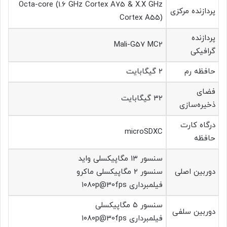
Octa-core (1.6 GHz Cortex A75 & X.X GHz
پردازنده مرکزی
Cortex A55)
پردازنده
Mali-G57 MC2
گرافیکی
حافظه رم
۲ گیگابایت
فضای
۳۲ گیگابایت
ذخیره‌سازی
درگاه کارت
microSDXC
حافظه
سنسور ۱۳ مگاپیکسلی واید
دوربین اصلی
سنسور ۲ مگاپیکسلی ماکرو
فیلمبرداری ۱۰۸۰p@30fps
سنسور ۵ مگاپیکسلی
دوربین سلفی
فیلمبرداری ۱۰۸۰p@30fps