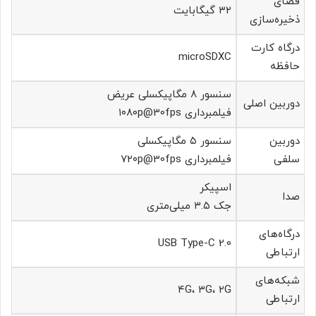
فضای
۳۲ گیگابایت
ذخیره‌سازی
درگاه کارت
microSDXC
حافظه
سنسور ۸ مگاپیکسلی عریض
دوربین اصلی
فیلمبرداری ۱۰۸۰p@30fps
دوربین
سنسور ۵ مگاپیکسلی
سلفی
فیلمبرداری ۷۲۰p@30fps
اسپیکر
صدا
جک ۳.۵ میلی‌متری
درگاه‌های
USB Type-C 2.0
ارتباطی
شبکه‌های
۴G، ۳G، ۲G
ارتباطی