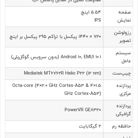
مقاومت نسبی در مقابل پاشش آب
صفحه‌
۵.۵۴ اینچ
نمایش
IPS
رزولوشن
۷۲۰ × ۱۴۴۰ پیکسل با تراکم ۲۹۵ پیکسل بر اینچ
تصویر
سیستم
Android 10, EMUI 10.1 (بدون سرویس گوگل‌پلی)
عامل
چیپ‌ست
Mediatek MT6762R Helio P22 (12 nm)
پردازنده
Octa-core (4×2.0 GHz Cortex-A53 & 4×1.5
مرکزی
GHz Cortex-A53)
پردازنده
PowerVR GE8320
گرافیکی
حافظه رم
۲ گیگابایت