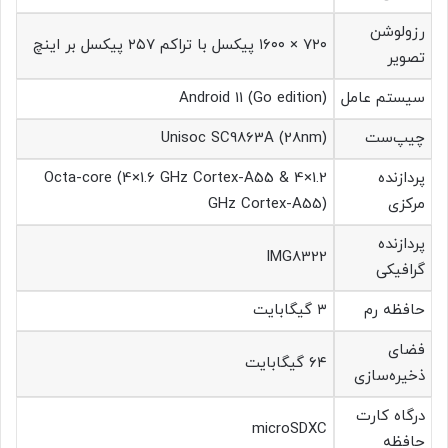
رزولوشن
۷۲۰ × ۱۶۰۰ پیکسل با تراکم ۲۵۷ پیکسل بر اینچ
تصویر
سیستم عامل
Android 11 (Go edition)
چیپ‌ست
Unisoc SC9863A (28nm)
پردازنده
Octa-core (4×1.6 GHz Cortex-A55 & 4×1.2
مرکزی
GHz Cortex-A55)
پردازنده
IMG8322
گرافیکی
حافظه رم
۳ گیگابایت
فضای
۶۴ گیگابایت
ذخیره‌سازی
درگاه کارت
microSDXC
حافظه