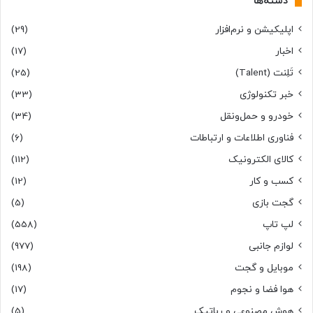
دسته‌ها
اپلیکیشن و نرم‌افزار
(29)
اخبار
(17)
تَلِنت (Talent)
(25)
خبر تکنولوژی
(33)
خودرو و حمل‌و‌نقل
(34)
فناوری اطلاعات و ارتباطات
(6)
کالای الکترونیک
(112)
کسب و کار
(12)
گجت بازی
(5)
لپ تاپ
(558)
لوازم جانبی
(977)
موبایل و گجت
(198)
هوا فضا و نجوم
(17)
هوش مصنوعی و رباتیک
(5)