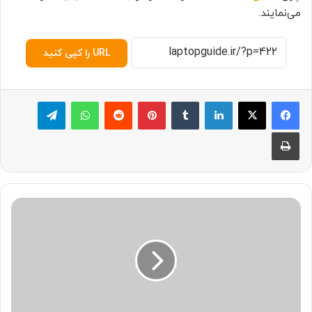
می‌نمایند.
URL را کپی کنید
لینکدین
‫تامبلر
پینترست
‫رددیت
واتس آپ
تلگرام
چاپ
چ
ر
ا
م
ا
و
س
ب