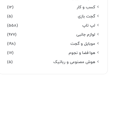
کسب و کار
(12)
گجت بازی
(5)
لپ تاپ
(558)
لوازم جانبی
(977)
موبایل و گجت
(198)
هوا فضا و نجوم
(17)
هوش مصنوعی و رباتیک
(5)