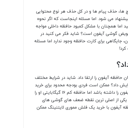
ا، حذف پیام ها و در کل حذف هر نوع محتوایی
یشنهاد می شود. اما مسئله اینجاست که اگر نحوه
نید اما همچنان با مشکل کمبود حافظه داخلی مواجه
 تعویض گوشی آیفون است؟ شاید فکر می کنید در
، جایگاهی برای کارت حافظه وجود ندارد اما مسئله
کرد!
اد؟
 حافظه آیفون را ارتقا داد. شاید در شرایط مختلف
زایش داد؟ ممکن است فردی بودجه محدود برای خرید
گوشی آیفون 6، آیفون 5s، آیفون 7 یا دیگر مدل های پایین آیفون را داشته باشد اما حافظه کم 16 گیگابایتی او را
م یکی از اصلی ترین نقطه ضعف های گوشی های
افظه آیفون با خرید یک فلش مموری لایتنینگ ممکن