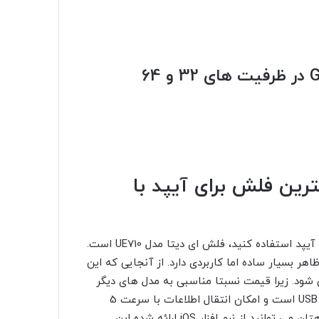
قیمت فلش لایتنینگ ترنسند مدل Go 500 در ظرفیت های 32 و 64
 دیتا مدل UE710 – بهترین فلش برای آیپد با
یکی دیگر از بهترین فلش هایی که می توانید برای گوشی اپل و آیپد استفاده کنید، فلش ای دیتا مدل UE710 است.
 بسیار ساده اما کاربردی دارد. از آنجایی که این
سوب می شود. زیرا قیمت نسبتا مناسبی به مدل های دیگر
دارد و همچنین ظرفیت بیشتری را ارائه می دهد. این فلش USB 3.0 است و امکان انتقال اطلاعات با سرعت 5
گیگابایت نیز فراهم است. برای مدیریت فایل های گوشی همراهتان می توانید از نرم افزار iOS ارائه شده این