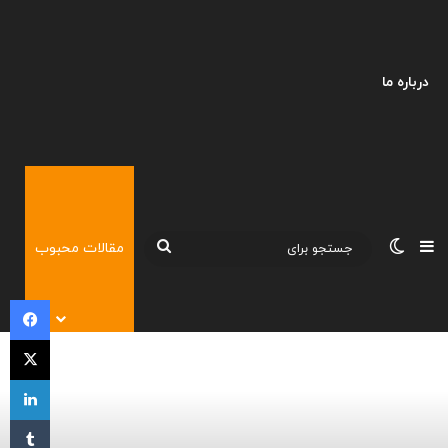
درباره ما
نوارکناری
تغییر پوسته
جستجو
مقالات محبوب
برای
فی
X
لی
‫تا