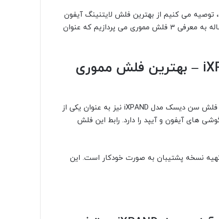
ت، توصیه می کنیم از بهترین فلش لایتنینگ آیفون
استفاده کنید و سمت فلش های بی کیفیت نروید. در ادامه مقاله به معرفی 3 فلش مموری می پردازیم که عنوان
1- فلش مموری سن دیسک iXPAND – بهترین فلش مموری
سن دیسک یکی از بهترین برندهای کارت حافظه و فلش است. فلش سن دیسک مدل iXPAND نیز به عنوان یکی از
ی های آیفون و آیپد را دارد. رابط این فلش
تهیه نسخه پشتیبان به صورت خودکار است. این