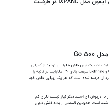
قیمت فلش مموری سن دیسک مخصوص آیفون مدل iXPAND در ظرفیت
ید. باکیفیت ترین فلش ها را می توانید از کمپانی
ترنسند بخواهید. فلش مموری JetDrive Go 500 با رابط USB 3.1 و Lightning سرعت بالای 130 مگابایت در ثانیه را
و نقره ای عرضه شده است که هر یک زیبایی خاص خود
از به درپوش آن است. دیگر نیاز نیست نگران گم
 شده است. همچنین قسمتی از بدنه فلش طوری