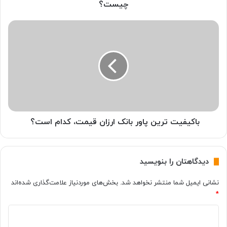
ب
چیست؟
ی
ک
ب
ف
ا
ل
ک
ش
ی
م
ف
م
ی
و
ت
ر
ت
ی
ر
خ
ی
باکیفیت ترین پاور بانک ارزان قیمت، کدام است؟
و
ن
ب
پ
ب
ا
دیدگاهتان را بنویسید
ا
و
ق
ر
نشانی ایمیل شما منتشر نخواهد شد.
بخش‌های موردنیاز علامت‌گذاری شده‌اند
ی
ب
*
م
ا
ت
ن
د
م
ک
ن