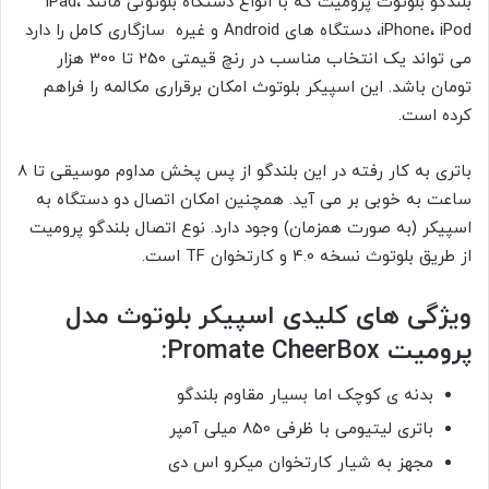
بلندگو بلوتوث پرومیت که با انواع دستگاه بلوتوثی مانند iPad،
iPhone، iPod، دستگاه های Android و غیره سازگاری کامل را دارد
می تواند یک انتخاب مناسب در رنچ قیمتی 250 تا 300 هزار
تومان باشد. این اسپیکر بلوتوث امکان برقراری مکالمه را فراهم
کرده است.
باتری به کار رفته در این بلندگو از پس پخش مداوم موسیقی تا 8
ساعت به خوبی بر می آید. همچنین امکان اتصال دو دستگاه به
اسپیکر (به صورت همزمان) وجود دارد. نوع اتصال بلندگو پرومیت
از طریق بلوتوث نسخه 4.0 و کارتخوان TF است.
ویژگی های کلیدی اسپیکر بلوتوث مدل
پرومیت Promate CheerBox:
بدنه ی کوچک اما بسیار مقاوم بلندگو
باتری لیتیومی با ظرفی 850 میلی آمپر
مجهز به شیار کارتخوان میکرو اس دی