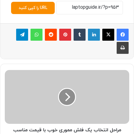
URL را کپی کنید
لینکدین
‫تامبلر
پینترست
‫رددیت
واتس آپ
تلگرام
چاپ
م
ر
ا
ح
ل
ا
ن
ت
خ
ا
مراحل انتخاب یک فلش مموری خوب با قیمت مناسب