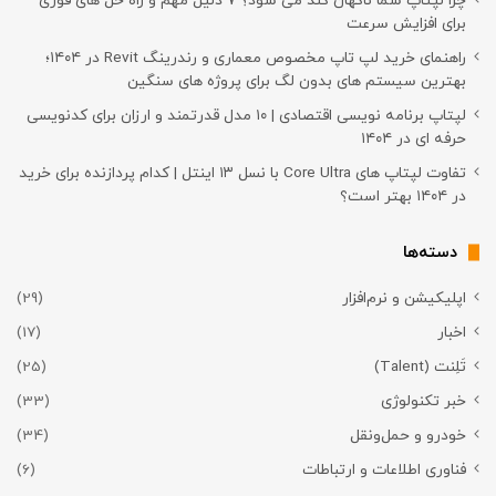
چرا لپتاپ شما ناگهان کند می شود؟ ۷ دلیل مهم و راه حل های فوری
برای افزایش سرعت
راهنمای خرید لپ تاپ مخصوص معماری و رندرینگ Revit در ۱۴۰۴؛
بهترین سیستم های بدون لگ برای پروژه های سنگین
لپتاپ برنامه نویسی اقتصادی | ۱۰ مدل قدرتمند و ارزان برای کدنویسی
حرفه ای در ۱۴۰۴
تفاوت لپتاپ های Core Ultra با نسل ۱۳ اینتل | کدام پردازنده برای خرید
در ۱۴۰۴ بهتر است؟
دسته‌ها
اپلیکیشن و نرم‌افزار
(29)
اخبار
(17)
تَلِنت (Talent)
(25)
خبر تکنولوژی
(33)
خودرو و حمل‌و‌نقل
(34)
فناوری اطلاعات و ارتباطات
(6)