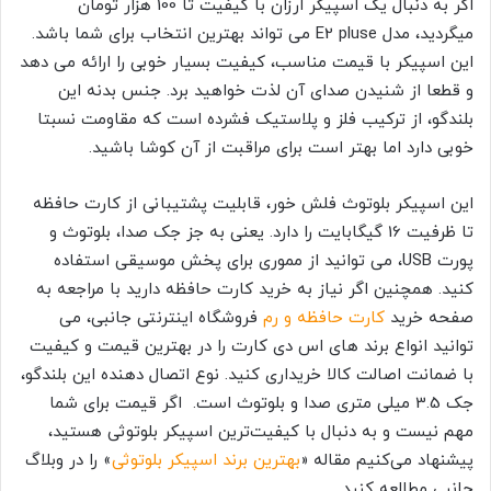
اگر به دنبال یک اسپیکر ارزان با کیفیت تا 100 هزار تومان
میگردید، مدل E2 pluse می تواند بهترین انتخاب برای شما باشد.
این اسپیکر با قیمت مناسب، کیفیت بسیار خوبی را ارائه می دهد
و قطعا از شنیدن صدای آن لذت خواهید برد. جنس بدنه این
بلندگو، از ترکیب فلز و پلاستیک فشرده است که مقاومت نسبتا
خوبی دارد اما بهتر است برای مراقبت از آن کوشا باشید.
این اسپیکر بلوتوث فلش خور، قابلیت پشتیبانی از کارت حافظه
تا ظرفیت 16 گیگابایت را دارد. یعنی به جز جک صدا، بلوتوث و
پورت USB، می توانید از مموری برای پخش موسیقی استفاده
کنید. همچنین اگر نیاز به خرید کارت حافظه دارید با مراجعه به
صفحه خرید
کارت حافظه و رم
فروشگاه اینترنتی جانبی، می
توانید انواع برند های اس دی کارت را در بهترین قیمت و کیفیت
با ضمانت اصالت کالا خریداری کنید. نوع اتصال دهنده این بلندگو،
جک 3.5 میلی متری صدا و بلوتوث است. اگر قیمت برای شما
مهم نیست و به دنبال با کیفیت‌ترین اسپیکر بلوتوثی هستید،
پیشنهاد می‌کنیم مقاله
«
بهترین برند اسپیکر بلوتوثی
»
را در وبلاگ
جانبی مطالعه کنید.