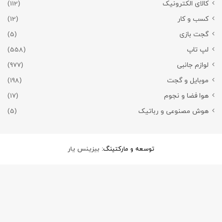
کالای الکترونیک
(112)
کسب و کار
(12)
گجت بازی
(5)
لپ تاپ
(558)
لوازم جانبی
(977)
موبایل و گجت
(198)
هوا فضا و نجوم
(17)
هوش مصنوعی و رباتیک
(5)
توسعه و مارکتینگ:
بیزینس یار