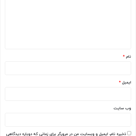
ا
ی
ا
ر
د
س
ز
گ
ب
ا
چ
ن
ا
ی
ق
ه
س
ی
ت
م
*
؟
ت
نام
*
،
ک
د
ا
ایمیل
*
م
ا
س
ت
وب‌ سایت
؟
ذخیره نام، ایمیل و وبسایت من در مرورگر برای زمانی که دوباره دیدگاهی