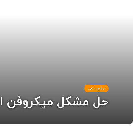
لوازم جانبی
حل مشکل میکروفن ایفون 7 و ایفو