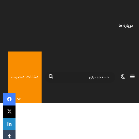
درباره ما
نوارکناری
تغییر پوسته
جستجو
مقالات محبوب
برای
فی
X
لی
‫تا