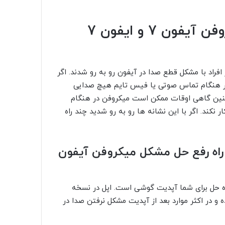
نشانه ها و راه حل رفع مشکل میکروفن آیفون 7 و ایفون 7
iPh و iPhone 7 plus به IOS 11.3 بسیاری از افراد با مشکل قطع صدا در آیفون رو به رو شدند. اگر
گ های IOS باشد، ممکن است در هنگام تماس صوتی یا فیس تایم هیچ صدایی
چنین گاهی اوقات ممکن است میکروفن در هنگام
 نکند. اگر با این نشانه ها رو به رو شدید چند راه
 نسخه جدید IOS؛ بهترین راه رفع حل مشکل میکروفن آیفون
ن نسخه 11.3 از IOS است، بهترین راه حل برای شما آپدیت گوشی است. اپل در نسخه
 رفع کرده و در اکثر موارد بعد از آپدیت مشکل نرفتن صدا در