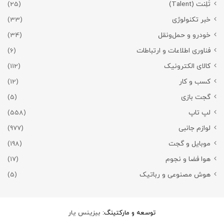
تَلِنت (Talent)
(25)
خبر تکنولوژی
(33)
خودرو و حمل‌و‌نقل
(34)
فناوری اطلاعات و ارتباطات
(6)
کالای الکترونیک
(112)
کسب و کار
(12)
گجت بازی
(5)
لپ تاپ
(558)
لوازم جانبی
(977)
موبایل و گجت
(198)
هوا فضا و نجوم
(17)
هوش مصنوعی و رباتیک
(5)
توسعه و مارکتینگ:
بیزینس یار