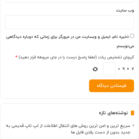
ی
خ
وب‌ سایت
ر
ی
د
م
ذخیره نام، ایمیل و وبسایت من در مرورگر برای زمانی که دوباره دیدگاهی
ی
می‌نویسم.
ک
ر
کپچای تشخیص ربات (لطفا پاسخ درست را در جای مربوطه قرار دهید)
*
و
ف
7
×
9
=
و
ن
گ
و
ش
ی
نوشته‌های تازه
)
سریع ترین و امن ترین روش های انتقال اطلاعات از لپ تاپ قدیمی به
جدید بدون از دست رفتن فایل ها