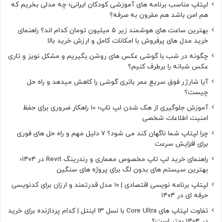
لپتاپ مناسب برنامه های آموزشی کودکان ایرانی؛ چه مدلی بخریم که
هم امن باشد هم مقرون به صرفه؟
بهترین ساعت های هوشمند زیر ۵ میلیون تومان کدام اند؟ راهنمای
خرید مدل های پرفروش با امکانات کامل و ارزش خرید بالا
چگونه در شب با گوشی عکس های روشن بگیریم و مشکل نویز و تاری
عکس شبانه را برطرف کنیم؟
آیا شارژر فوق سریع عمر باتری گوشی را کاهش میدهد و راه حل
چیست؟
آموزش جلوگیری از هک شدن لپ تاپ؛ 10 راهکار ضروری برای حفظ
امنیت اطلاعات شخصی
چرا لپتاپ شما ناگهان کند می شود؟ ۷ دلیل مهم و راه حل های فوری
برای افزایش سرعت
راهنمای خرید لپ تاپ مخصوص معماری و رندرینگ Revit در ۱۴۰۴؛
بهترین سیستم های بدون لگ برای پروژه های سنگین
لپتاپ برنامه نویسی اقتصادی | ۱۰ مدل قدرتمند و ارزان برای کدنویسی
حرفه ای در ۱۴۰۴
تفاوت لپتاپ های Core Ultra با نسل ۱۳ اینتل | کدام پردازنده برای خرید
در ۱۴۰۴ بهتر است؟