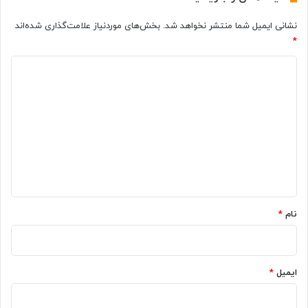
ن
ق
نشانی ایمیل شما منتشر نخواهد شد.
بخش‌های موردنیاز علامت‌گذاری شده‌اند
ا
ه
*
س
ا
ت
ی
د
؟
ب
ر
ی
ا
د
ی
گ
م
و
ا
ب
ه
ا
ی
*
ل
نام
*
(
ر
ا
ه
ایمیل
*
ن
م
ا