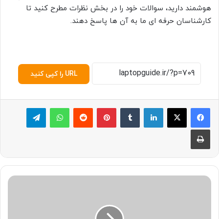
هوشمند دارید، سوالات خود را در بخش نظرات مطرح کنید تا
کارشناسان حرفه ای ما به آن ها پاسخ دهند.
URL را کپی کنید
لینکدین
‫تامبلر
پینترست
‫رددیت
واتس آپ
تلگرام
چاپ
آ
ی
ا
ا