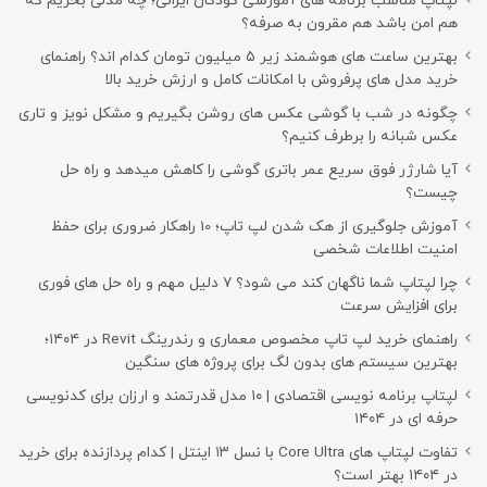
لپتاپ مناسب برنامه های آموزشی کودکان ایرانی؛ چه مدلی بخریم که
هم امن باشد هم مقرون به صرفه؟
بهترین ساعت های هوشمند زیر ۵ میلیون تومان کدام اند؟ راهنمای
خرید مدل های پرفروش با امکانات کامل و ارزش خرید بالا
چگونه در شب با گوشی عکس های روشن بگیریم و مشکل نویز و تاری
عکس شبانه را برطرف کنیم؟
آیا شارژر فوق سریع عمر باتری گوشی را کاهش میدهد و راه حل
چیست؟
آموزش جلوگیری از هک شدن لپ تاپ؛ 10 راهکار ضروری برای حفظ
امنیت اطلاعات شخصی
چرا لپتاپ شما ناگهان کند می شود؟ ۷ دلیل مهم و راه حل های فوری
برای افزایش سرعت
راهنمای خرید لپ تاپ مخصوص معماری و رندرینگ Revit در ۱۴۰۴؛
بهترین سیستم های بدون لگ برای پروژه های سنگین
لپتاپ برنامه نویسی اقتصادی | ۱۰ مدل قدرتمند و ارزان برای کدنویسی
حرفه ای در ۱۴۰۴
تفاوت لپتاپ های Core Ultra با نسل ۱۳ اینتل | کدام پردازنده برای خرید
در ۱۴۰۴ بهتر است؟