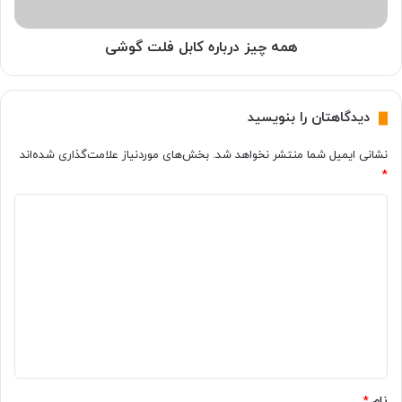
و
ر
ش
ب
ی
ا
همه چیز درباره کابل فلت گوشی
ر
ر
ا
ه
ت
ک
دیدگاهتان را بنویسید
ش
ا
خ
ب
نشانی ایمیل شما منتشر نخواهد شد.
بخش‌های موردنیاز علامت‌گذاری شده‌اند
ی
ل
*
ص
ف
ب
ل
د
د
ت
ه
ی
گ
ی
و
د
م
ش
گ
؟
ی
ا
ه
*
نام
*