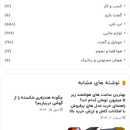
کسب و کار
(12)
گجت بازی
(5)
لپ تاپ
(558)
لوازم جانبی
(977)
موبایل و گجت
(198)
هوا فضا و نجوم
(17)
هوش مصنوعی و رباتیک
(5)
نوشته های مشابه
بهترین ساعت های هوشمند زیر
چگونه هندزفری شکسته را از
۵ میلیون تومان کدام اند؟
گوشی دربیاریم؟
راهنمای خرید مدل های پرفروش
مهر 15, 1403
با امکانات کامل و ارزش خرید بالا
اسفند 2, 1404