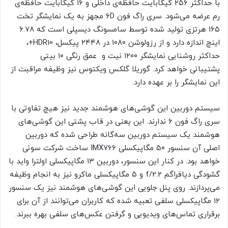
با حداکثر ۲۵۶ گیگابایت حافظه‌ی داخلی و ۱۶ گیگابایت حافظه‌ی
رم عرضه می‌شود. سری راگ فون ۶D مجهز به یک نمایشگر تخت
۱۶۵ هرتزی تولید شده توسط سامسونگ دیسپلی است که ۶.۷۸
اینچ اندازه دارد و از رزولوشن ۱۰۸۰ در ۲۴۴۸ پیکسل، HDR10+،
حداکثر روشنایی نمایشگر ۱۲۰۰ نیت و عمق رنگی ۱۰ بیتی
پشتیبانی خواهد کرد. گوریلا گلکس ویکتوس نیز وظیفه مراقبت از
این نمایشگر را بر عهده دارد.
سیستم دوربین این گوشی‌های هوشمند جدید نیز هیچ تفاوتی با
سری راگ فون ۶ ندارند. این یعنی در قاب پشتی این گوشی‌های
هوشمند یک سیستم دوربین سه‌گانه طراحی شده که دوربین
اصلی آن سنسور ۵۰ مگاپیکسلی IMX766 ساخت شرکت سونی
خواهد بود. در کنار این سنسور، دوربین ۱۳ مگاپیکسلی اولترا واید با
گشودگی دیافراگم f/2.2 و ۵ مگاپیکسلی ماکرو نیز به انجام وظیفه
می‌پردازند. روی پنل جلویی این گوشی‌های هوشمند نیز یک سنسور
۱۲ مگاپیکسلی سلفی تعبیه شده که کاربران می‌توانند از آن برای
برقراری تماس‌های ویدیویی و گرفتن عکس‌های سلفی بهره ببرند.