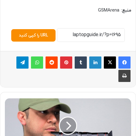
منبع:
GSMArena
URL را کپی کنید
لینکدین
‫تامبلر
پینترست
‫رددیت
واتس آپ
تلگرام
چاپ
ب
ر
ر
س
ی
ل