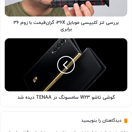
ن
ز
ک
ل
بررسی لنز کلیپسی موبایل ۳۶X؛ گران‌قیمت با زوم ۳۶
ی
برابری
پ
س
گ
ی
و
م
ش
و
ی
ب
ت
ا
ا
ی
ش
ل
و
۳
W
۶
2
گوشی تاشو W23 سامسونگ در TENAA دیده شد
X
3
؛
س
گ
ا
دیدگاهتان را بنویسید
ر
م
ا
س