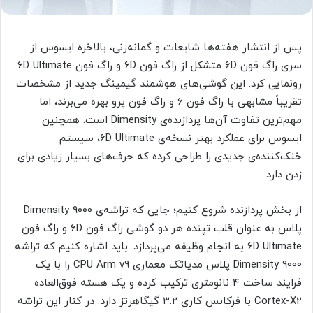
پس از انتشار هفته‌ها شایعات و گمانه‌زنی، بالاخره ایسوس از
سری راگ فون ۶D متشکل از راگ فون ۶D و راگ فون ۶D Ultimate
رونمایی کرد. این گوشی‌های هوشمند گیمینگ جدید از مشخصات
تقریباً مشابهی با راگ فون ۶ و راگ فون پرو بهره می‌برند، اما
مهم‌ترین تفاوت‌ آن‌ها پردازنده‌ی Dimensity است. همچنین
ایسوس برای عملکرد بهتر نسخه‌ی ۶D Ultimate، سیستم
خنک‌کننده‌ی جدیدی را طراحی کرده که حرف‌های بسیار زیادی برای
زدن دارد.
از بخش پردازنده شروع کنیم؛ جایی که تراشه‌ی Dimensity 9000
پلاس به عنوان قلب تپنده هر دو گوشی راگ فون ۶D و راگ فون
۶D Ultimate به انجام وظیفه می‌پردازد. باید اشاره کنیم که تراشه
Dimensity 9000 پلاس مدیاتک معماری CPU Arm v9 را با یک
فرایند ساخت ۴ نانومتری ترکیب کرده و یک هسته فوق‌العاده
Cortex-X2 با فرکانس کاری ۳.۲ گیگاهرتز دارد. در کنار این تراشه