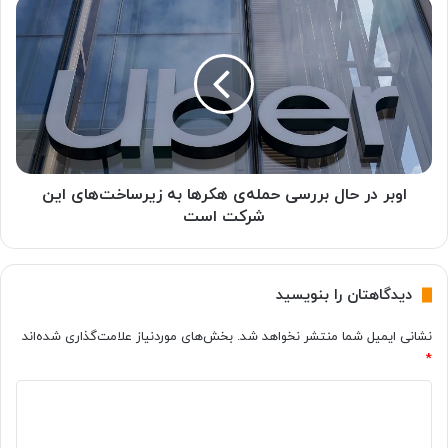
و
ا
X
و
ف
ب
و
ر
ل
د
د
ر
پ
ح
ل
ا
ا
ل
س
ب
اوبر در حال بررسی حمله‌ی هکرها به زیرساخت‌های این
۵
ر
شرکت است
G
ر
د
س
ر
ی
دیدگاهتان را بنویسید
ر
ح
ا
م
نشانی ایمیل شما منتشر نخواهد شد.
بخش‌های موردنیاز علامت‌گذاری شده‌اند
ه
ل
*
ا
ه‌
س
ی
د
ت
ه
ک
ی
ر