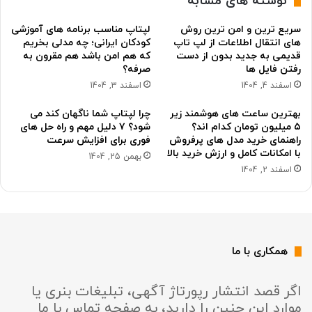
نوشته های مشابه
سریع ترین و امن ترین روش
لپتاپ مناسب برنامه های آموزشی
های انتقال اطلاعات از لپ تاپ
کودکان ایرانی؛ چه مدلی بخریم
قدیمی به جدید بدون از دست
که هم امن باشد هم مقرون به
رفتن فایل ها
صرفه؟
اسفند 4, 1404
اسفند 3, 1404
بهترین ساعت های هوشمند زیر
چرا لپتاپ شما ناگهان کند می
۵ میلیون تومان کدام اند؟
شود؟ ۷ دلیل مهم و راه حل های
راهنمای خرید مدل های پرفروش
فوری برای افزایش سرعت
با امکانات کامل و ارزش خرید بالا
بهمن 25, 1404
اسفند 2, 1404
همکاری با ما
اگر قصد انتشار رپورتاژ آگهی، تبلیغات بنری یا
موارد این چنین را دارید، به صفحه تماس با ما