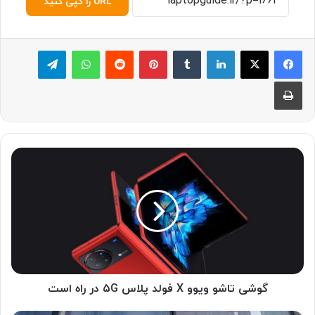
URL را کپی کنید
لینکدین
‫تامبلر
پینترست
‫رددیت
واتس آپ
تلگرام
چاپ
گ
و
ش
ی
ت
ا
ش
و
و
ی
گوشی تاشو ویوو X فولد پلاس ۵G در راه است
و