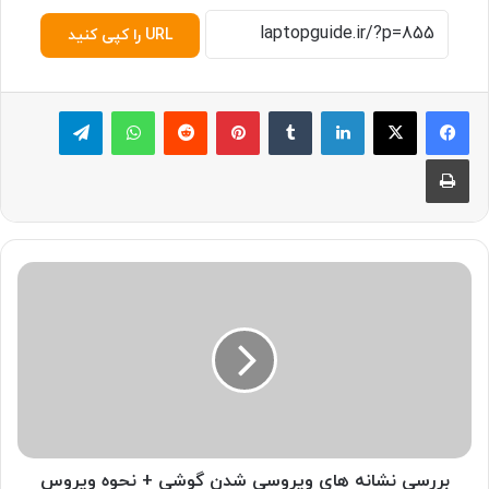
URL را کپی کنید
لینکدین
‫تامبلر
پینترست
‫رددیت
واتس آپ
تلگرام
چاپ
ب
ر
ر
س
ی
ن
ش
ا
ن
ه
بررسی نشانه های ویروسی شدن گوشی + نحوه ویروس