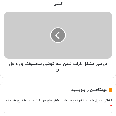
ه
کشی
ا
ی
ب
و
ر
ی
ر
ر
س
و
ی
س
م
ی
ش
ش
ک
د
ل
ن
خ
بررسی مشکل خراب شدن قلم گوشی سامسونگ و راه حل
گ
ر
آن
و
ا
ش
ب
ی
ش
دیدگاهتان را بنویسید
+
د
ن
ن
نشانی ایمیل شما منتشر نخواهد شد.
بخش‌های موردنیاز علامت‌گذاری شده‌اند
ح
ق
و
*
ل
ه
م
د