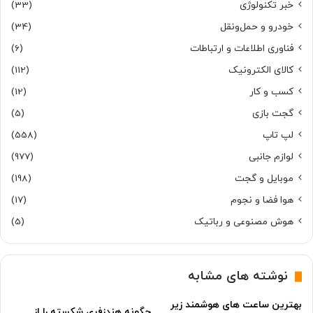
خبر تکنولوژی
(33)
خودرو و حمل‌و‌نقل
(34)
فناوری اطلاعات و ارتباطات
(6)
کالای الکترونیک
(112)
کسب و کار
(12)
گجت بازی
(5)
لپ تاپ
(558)
لوازم جانبی
(977)
موبایل و گجت
(198)
هوا فضا و نجوم
(17)
هوش مصنوعی و رباتیک
(5)
نوشته های مشابه
بهترین ساعت های هوشمند زیر
چگونه هندزفری شکسته را از