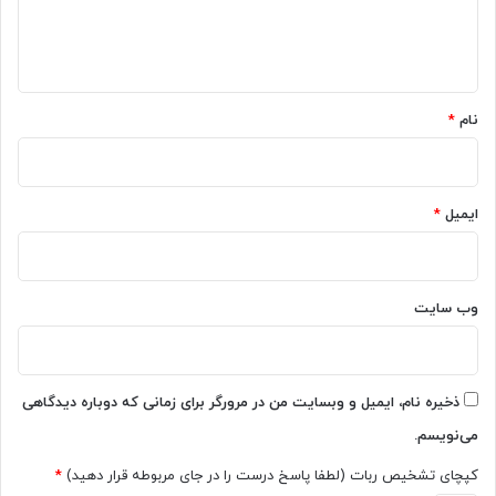
ل
ا
س
ه
ا
م
*
س
نام
*
و
ن
گ
G
ایمیل
*
a
l
a
x
y
وب‌ سایت
N
o
t
e
ذخیره نام، ایمیل و وبسایت من در مرورگر برای زمانی که دوباره دیدگاهی
4
می‌نویسم.
کپچای تشخیص ربات (لطفا پاسخ درست را در جای مربوطه قرار دهید)
*