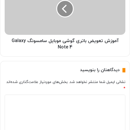
ی
ز
گ
ش
و
ت
ش
ع
ی
و
م
ی
و
ض
آموزش تعویض باتری گوشی موبایل سامسونگ Galaxy
ب
ب
Note 4
ا
ا
ی
ت
ل
ر
دیدگاهتان را بنویسید
ا
ی
ل
گ
نشانی ایمیل شما منتشر نخواهد شد.
بخش‌های موردنیاز علامت‌گذاری شده‌اند
ج
و
*
ی
ش
G
ی
د
3
م
و
ی
ب
د
ا
گ
ی