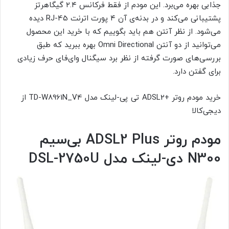
جذابی بهره می‌برد. این مودم از فقط فرکانس ۲.۴ گیگاهرتز
پشتیبانی می‌کند و در بدنه‌ی آن ۴ پورت اترنت RJ-45 دیده
می‌شود. از نظر آنتن هم باید بگوییم که با خرید این محصول
می‌توانید از دو آنتن Omni Directional بهره ببرید که طبق
بررسی‌های صورت گرفته از نظر برد سیگنال وای‌فای حرف زیادی
برای گفتن دارد.
خرید مودم روتر +ADSL2 تی پی-لینک مدل TD-W8961N_V4 از
دیجی‌کالا
مودم روتر
ADSL2 Plus
بی‌سیم
N300
دی-لینک مدل
DSL-2750U