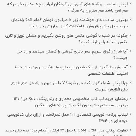
لپتاپ مناسب برنامه های آموزشی کودکان ایرانی؛ چه مدلی بخریم که
هم امن باشد هم مقرون به صرفه؟
بهترین ساعت های هوشمند زیر ۵ میلیون تومان کدام اند؟ راهنمای
خرید مدل های پرفروش با امکانات کامل و ارزش خرید بالا
چگونه در شب با گوشی عکس های روشن بگیریم و مشکل نویز و تاری
عکس شبانه را برطرف کنیم؟
آیا شارژر فوق سریع عمر باتری گوشی را کاهش میدهد و راه حل
چیست؟
آموزش جلوگیری از هک شدن لپ تاپ؛ 10 راهکار ضروری برای حفظ
امنیت اطلاعات شخصی
چرا لپتاپ شما ناگهان کند می شود؟ ۷ دلیل مهم و راه حل های فوری
برای افزایش سرعت
راهنمای خرید لپ تاپ مخصوص معماری و رندرینگ Revit در ۱۴۰۴؛
بهترین سیستم های بدون لگ برای پروژه های سنگین
لپتاپ برنامه نویسی اقتصادی | ۱۰ مدل قدرتمند و ارزان برای کدنویسی
حرفه ای در ۱۴۰۴
تفاوت لپتاپ های Core Ultra با نسل ۱۳ اینتل | کدام پردازنده برای خرید