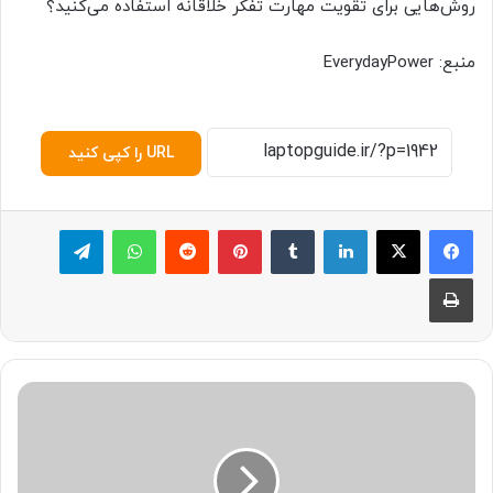
روش‌هایی برای تقویت مهارت تفکر خلاقانه استفاده می‌کنید؟
منبع: EverydayPower
URL را کپی کنید
لینکدین
‫تامبلر
پینترست
‫رددیت
واتس آپ
تلگرام
چاپ
ب
ا
ت
ر
ی