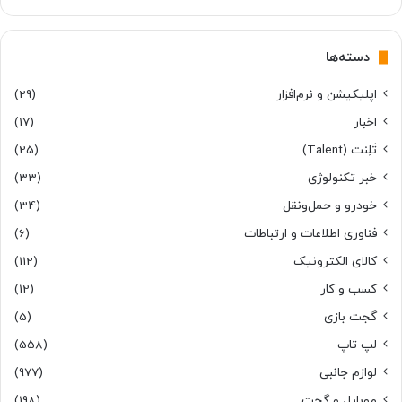
دسته‌ها
اپلیکیشن و نرم‌افزار
(29)
اخبار
(17)
تَلِنت (Talent)
(25)
خبر تکنولوژی
(33)
خودرو و حمل‌و‌نقل
(34)
فناوری اطلاعات و ارتباطات
(6)
کالای الکترونیک
(112)
کسب و کار
(12)
گجت بازی
(5)
لپ تاپ
(558)
لوازم جانبی
(977)
موبایل و گجت
(198)