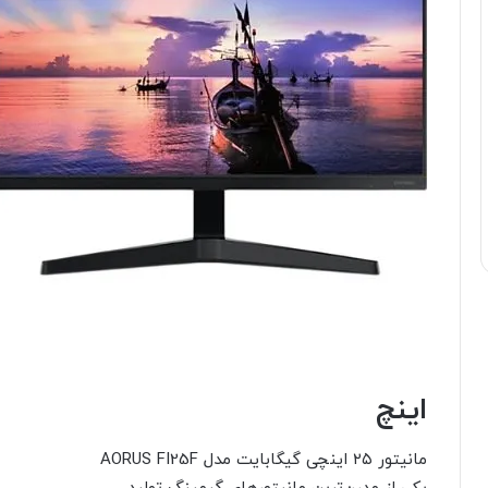
اینچ
مانیتور ۲۵ اینچی گیگابایت مدل AORUS FI25F