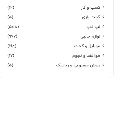
کسب و کار
(12)
گجت بازی
(5)
لپ تاپ
(558)
لوازم جانبی
(977)
موبایل و گجت
(198)
هوا فضا و نجوم
(17)
هوش مصنوعی و رباتیک
(5)