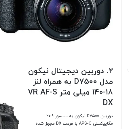
۲. دوربین دیجیتال نیکون
مدل D7500 به همراه لنز
۱۸-۱۴۰ میلی متر VR AF-S
DX
دوربین D7500 نیکون به سنسور ۲۰.۹
مگاپیکسلی APS-C با فرمت DX مجهز شده