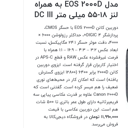
مدل EOS 2000D به همراه
لنز ۱۸-۵۵ میلی متر DC III
دوربین کانن EOS 2000D با حسگر CMOS‌،
پردازشگر DIGIC 4+، حداکثر رزولوشن ۶۰۰۰ ×
۴۰۰۰، دقت موثر حسگر ۲۴.۱ مگاپیکسل، نسبت
ابعاد عکس ۳:۲ – ۴:۳ – ۱۶:۹ – ۱:۱ همراه با
فرمت غیرفشرده عکس RAW و قطع APS-C در
اختیار کاربران قرار گرفته است. ایزوی دوربین
کانن ۲۰۰۰D برابر ۶۴۰۰ (۱۲۸۰۰ ایزوی گسترش
یافته) است که امکان کار در محیط‌های نوری
ضعیف را هم میسر کرده است. گفتنی است که
Canon 2000D علاوه بر قدرت عکاسی پیاپی سه
فریم‌برثانیه دارای طول‌ عمر باتری تا ۵۰۰ شات
هم است. این دوربین عکاسی با قیمت
۱۱,۹۹۰,۰۰۰ تومان
در فروشگاه دیجی‌کالا به
فروش می‌رسد.