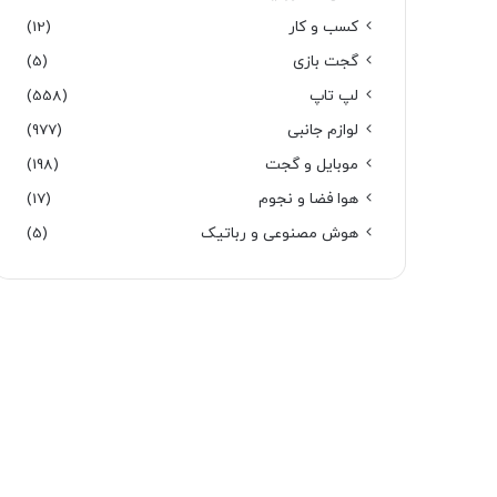
کسب و کار
(12)
گجت بازی
(5)
لپ تاپ
(558)
لوازم جانبی
(977)
موبایل و گجت
(198)
هوا فضا و نجوم
(17)
هوش مصنوعی و رباتیک
(5)