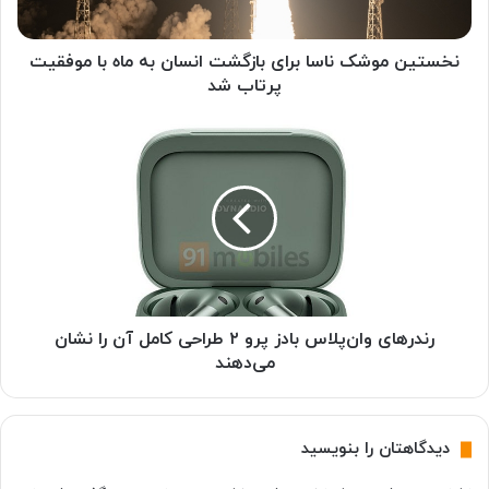
و
ش
ک
نخستین موشک ناسا برای بازگشت انسان به ماه با موفقیت
ن
پرتاب شد
ا
س
ر
ا
ن
ب
د
ر
ر
ا
ه
ی
ا
ب
ی
ا
و
ز
ا
گ
ن‌
رندرهای وان‌پلاس بادز پرو ۲ طراحی کامل آن را نشان
ش
پ
می‌دهند
ت
ل
ا
ا
ن
س
دیدگاهتان را بنویسید
س
ب
ا
ا