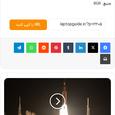
منبع:
BGR
URL را کپی کنید
لینکدین
‫تامبلر
پینترست
‫رددیت
واتس آپ
تلگرام
چاپ
ن
خ
س
ت
ی
ن
م