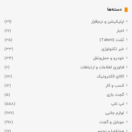
دسته‌ها
اپلیکیشن و نرم‌افزار
(29)
اخبار
(17)
تَلِنت (Talent)
(25)
خبر تکنولوژی
(33)
خودرو و حمل‌و‌نقل
(34)
فناوری اطلاعات و ارتباطات
(6)
کالای الکترونیک
(112)
کسب و کار
(12)
گجت بازی
(5)
لپ تاپ
(558)
لوازم جانبی
(977)
موبایل و گجت
(198)
هوا فضا و نجوم
(17)