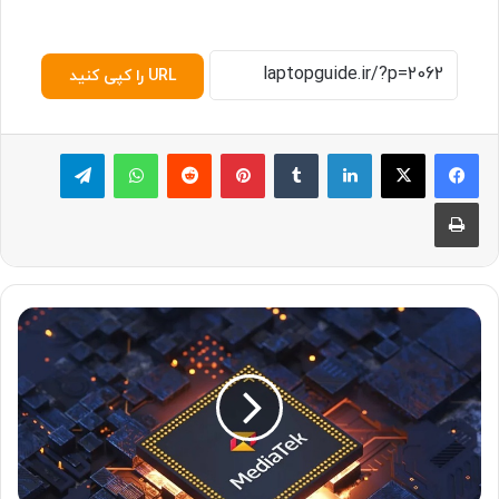
URL را کپی کنید
لینکدین
‫تامبلر
پینترست
‫رددیت
واتس آپ
تلگرام
چاپ
ت
ر
ا
ش
ه‌
ی
ج
د