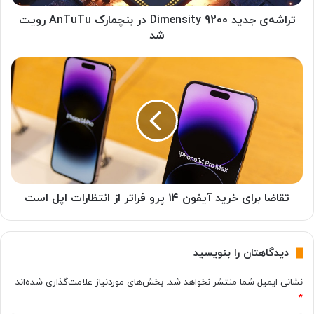
ی
د
تراشه‌ی جدید Dimensity 9200 در بنچمارک AnTuTu رویت
D
شد
i
m
ت
e
ق
n
ا
s
ض
i
ا
t
ب
y
ر
9
ا
2
ی
0
خ
تقاضا برای خرید آیفون ۱۴ پرو فراتر از انتظارات اپل است
0
ر
د
ی
ر
د
دیدگاهتان را بنویسید
ب
آ
ن
ی
نشانی ایمیل شما منتشر نخواهد شد.
بخش‌های موردنیاز علامت‌گذاری شده‌اند
چ
ف
*
م
و
ا