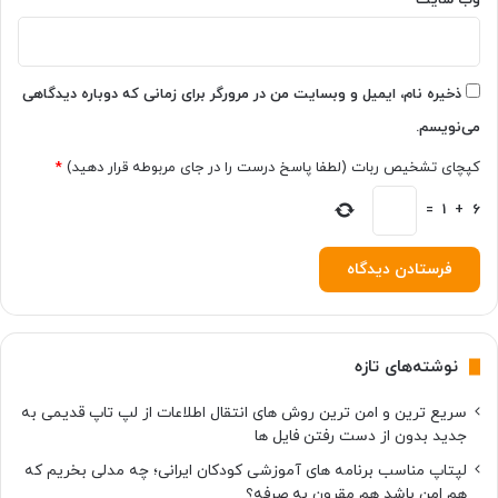
ض
ا
ی
ز
ذخیره نام، ایمیل و وبسایت من در مرورگر برای زمانی که دوباره دیدگاهی
ی
می‌نویسم.
ا
د
کپچای تشخیص ربات (لطفا پاسخ درست را در جای مربوطه قرار دهید)
*
ا
ف
6
+
1
=
ز
ا
ی
ش
م
ی‌
نوشته‌های تازه
د
ه
سریع ترین و امن ترین روش های انتقال اطلاعات از لپ تاپ قدیمی به
د
جدید بدون از دست رفتن فایل ها
لپتاپ مناسب برنامه های آموزشی کودکان ایرانی؛ چه مدلی بخریم که
هم امن باشد هم مقرون به صرفه؟