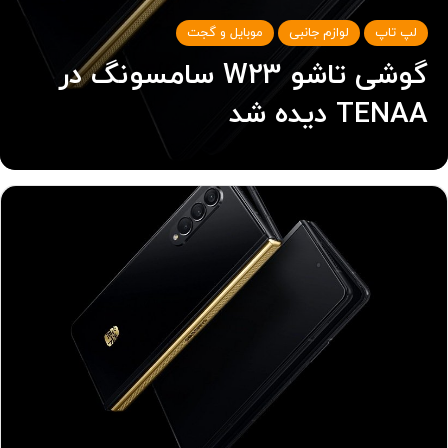
لپ تاپ
لوازم جانبی
موبایل و گجت
گوشی تاشو W23 سامسونگ در
TENAA دیده شد