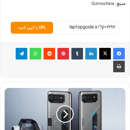
منبع:
Gizmochina
URL را کپی کنید
لینکدین
‫تامبلر
پینترست
‫رددیت
واتس آپ
تلگرام
چاپ
ا
ی
س
و
س
ا
ز