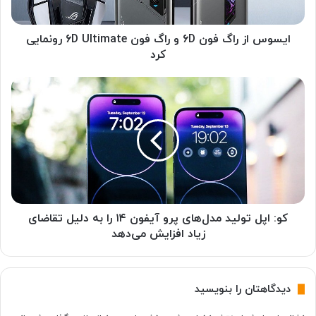
ر
ا
گ
ایسوس از راگ فون ۶D و راگ فون ۶D Ultimate رونمایی
ف
کرد
و
ن
ک
۶
و
D
:
و
ا
ر
پ
ا
ل
گ
ت
ف
و
و
ل
ن
ی
کو: اپل تولید مدل‌های پرو آیفون ۱۴ را به دلیل تقاضای
۶
د
زیاد افزایش می‌دهد
D
م
U
د
l
ل‌
دیدگاهتان را بنویسید
t
ه
i
ا