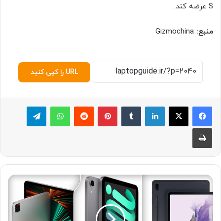
S عرضه کند.
منبع:
Gizmochina
URL را کپی کنید
لینکدین
‫تامبلر
پینترست
‫رددیت
واتس آپ
تلگرام
چاپ
۱
۰
ت
ب
ل