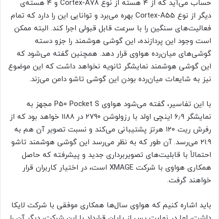
حساب می‌آید که از ۴ هسته از نوع Cortex-A78 و ۴ هسته‌ی
دیگر از نوع Cortex-A55 بهره می‌برد و توانایی این را دارد که تمام
فعالیت‌های سنگین را با سرعت قابل قبولی اجرا کند. البته ممکن
است وجود این پردازنده، این گوشی هوشمند را جزو دسته
گوشی‌های میان‌رده هواوی قرار دهد. همچنین گفته می‌شود که
این گوشی هوشمند نمایشگر ثانویه نخواهد داشت که این موضوع
نیز به شایعات میان‌رده بودن این گوشی تاشو دامن می‌زند.
با این تفاسیر، گفته می‌شود هواوی P50 Pocket S مجهز به
نمایشگر ۶٫۹ اینچی اولد با رزولوشن ۲۷۹۰ در ۱۱۸۸ خواهد بود که از
رفرش ریت ۱۲۰ هرتز پشتیبانی می‌کند و نسبت تصویر آن هم به
۲۱:۹ می‌رسد. آن طور که به نظر می‌رسد این گوشی هوشمند تاشو
احتمالاً با قابلیت‌های تصویربرداری جدید و پیشرفته که حاصل
همکاری هواوی با شرکت XMAGE است، در اختیار کاربران قرار
خواهند گرفت.
باید اشاره کنیم که هواوی سال‌ها همکاری موفقی با شرکت لایکا
داشت، اما در نهایت پس از پایان قرارداد با این شرکت، دیگر آن را