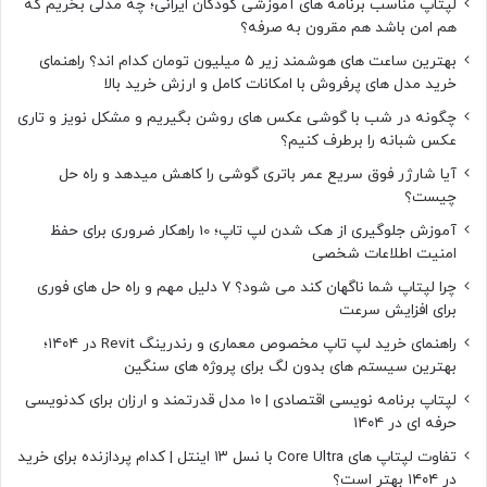
لپتاپ مناسب برنامه های آموزشی کودکان ایرانی؛ چه مدلی بخریم که
هم امن باشد هم مقرون به صرفه؟
بهترین ساعت های هوشمند زیر ۵ میلیون تومان کدام اند؟ راهنمای
خرید مدل های پرفروش با امکانات کامل و ارزش خرید بالا
چگونه در شب با گوشی عکس های روشن بگیریم و مشکل نویز و تاری
عکس شبانه را برطرف کنیم؟
آیا شارژر فوق سریع عمر باتری گوشی را کاهش میدهد و راه حل
چیست؟
آموزش جلوگیری از هک شدن لپ تاپ؛ 10 راهکار ضروری برای حفظ
امنیت اطلاعات شخصی
چرا لپتاپ شما ناگهان کند می شود؟ ۷ دلیل مهم و راه حل های فوری
برای افزایش سرعت
راهنمای خرید لپ تاپ مخصوص معماری و رندرینگ Revit در ۱۴۰۴؛
بهترین سیستم های بدون لگ برای پروژه های سنگین
لپتاپ برنامه نویسی اقتصادی | ۱۰ مدل قدرتمند و ارزان برای کدنویسی
حرفه ای در ۱۴۰۴
تفاوت لپتاپ های Core Ultra با نسل ۱۳ اینتل | کدام پردازنده برای خرید
در ۱۴۰۴ بهتر است؟