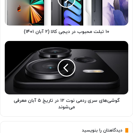
ت
م
ح
ب
و
۱۰ تبلت محبوب در دیجی کالا (۲ آبان ۱۴۰۱)
ب
د
گ
ر
و
د
ش
ی
ی‌
ج
ه
ی
ا
ک
ی
ا
س
ل
ر
ا
ی
گوشی‌های سری ردمی نوت ۱۲ در تاریخ ۵ آبان معرفی
(
ر
می‌شوند
۲
د
آ
م
ب
ی
دیدگاهتان را بنویسید
ا
ن