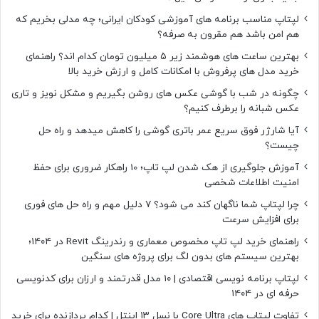
لپتاپ مناسب برنامه های آموزشی کودکان ایرانی؛ چه مدلی بخریم که
هم امن باشد هم مقرون به صرفه؟
بهترین ساعت های هوشمند زیر ۵ میلیون تومان کدام اند؟ راهنمای
خرید مدل های پرفروش با امکانات کامل و ارزش خرید بالا
چگونه در شب با گوشی عکس های روشن بگیریم و مشکل نویز و تاری
عکس شبانه را برطرف کنیم؟
آیا شارژر فوق سریع عمر باتری گوشی را کاهش میدهد و راه حل
چیست؟
آموزش جلوگیری از هک شدن لپ تاپ؛ 10 راهکار ضروری برای حفظ
امنیت اطلاعات شخصی
چرا لپتاپ شما ناگهان کند می شود؟ ۷ دلیل مهم و راه حل های فوری
برای افزایش سرعت
راهنمای خرید لپ تاپ مخصوص معماری و رندرینگ Revit در ۱۴۰۴؛
بهترین سیستم های بدون لگ برای پروژه های سنگین
لپتاپ برنامه نویسی اقتصادی | ۱۰ مدل قدرتمند و ارزان برای کدنویسی
حرفه ای در ۱۴۰۴
تفاوت لپتاپ های Core Ultra با نسل ۱۳ اینتل | کدام پردازنده برای خرید