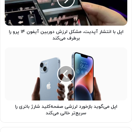
ا
ا
ن
ت
ش
ا
اپل با انتشار آپدیت، مشکل لرزش دوربین آیفون ۱۴ پرو را
ر
برطرف می‌کند
آ
پ
ا
د
پ
ی
ل
ت
م
،
ی‌
م
گ
ش
و
ک
ی
ل
د
ل
ب
اپل می‌گوید بازخورد لرزشی صفحه‌کلید شارژ باتری را
ر
ا
سریع‌تر خالی می‌کند
ز
ز
ش
خ
د
و