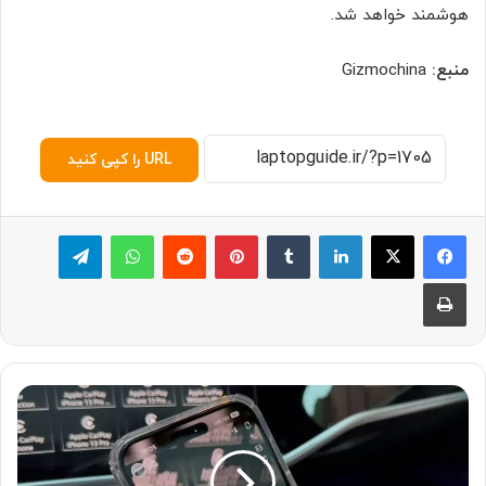
هوشمند خواهد شد.
منبع:
Gizmochina
URL را کپی کنید
لینکدین
‫تامبلر
پینترست
‫رددیت
واتس آپ
تلگرام
چاپ
ا
پ
ل
ب