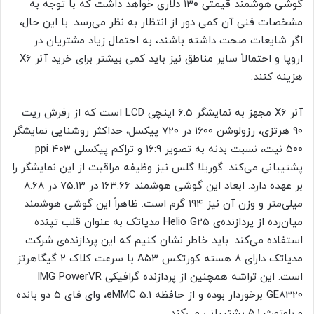
گوشی هوشمند قیمتی ۱۳۰ دلاری خواهد داشت که با توجه به
مشخصات فنی آن کمی دور از انتظار به نظر می‌رسد. با این حال،
اگر شایعات صحت داشته باشند، به احتمال زیاد مشتریان در
اروپا و احتمالاً سایر مناطق نیز باید کمی بیشتر برای خرید آنر X6
هزینه کنند.
آنر X6 مجهز به نمایشگر ۶.۵ اینچی LCD است که از رفرش ریت
۹۰ هرتزی، رزولوشن ۱۶۰۰ در ۷۲۰ پیکسل، حداکثر روشنایی نمایشگر
۵۰۰ نیت، نسبت بدنه به تصویر ۱۶:۹ و تراکم پیکسلی ۴۰۳ ppi
پشتیبانی می‌کند. گوریلا گلس نیز وظیفه مراقبت از این نمایشگر را
بر عهده دارد. ابعاد این گوشی هوشمند ۱۶۳.۶۶ در ۷۵.۱۳ در ۸.۶۸
میلی‌متر و وزن آن نیز ۱۹۴ گرم است. ظاهراً این گوشی هوشمند
میان‌رده از پردازنده‌ی Helio G25 مدیاتک به عنوان قلب تپنده
استفاده می‌کند. باید خاطر نشان کنیم که این پردازنده‌ی شرکت
مدیاتک دارای ۸ هسته کورتکس A53 با سرعت کلاک ۲ گیگاهرتز
است. این تراشه همچنین از پردازنده گرافیکی IMG PowerVR
GE8320 برخوردار بوده و از حافظه eMMC 5.1، وای فای ۵ دو بانده
و بلوتوث ۵.۱ پشتیبانی می‌کند.