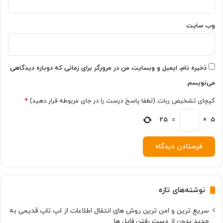
ف
ت
م
ر
ی‌
ی
وب‌ سایت
ک
ر
ن
ا
د
س
ر
ذخیره نام، ایمیل و وبسایت من در مرورگر برای زمانی که دوباره دیدگاهی
ی
می‌نویسم.
ع‌
ت
کپچای تشخیص ربات (لطفا پاسخ درست را در جای مربوطه قرار دهید)
*
ر
خ
5
×
=
25
ا
ل
ی
م
ی‌
ک
نوشته‌های تازه
ن
د
سریع ترین و امن ترین روش های انتقال اطلاعات از لپ تاپ قدیمی به
جدید بدون از دست رفتن فایل ها