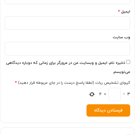
م
ز
ا
ایمیل
*
ا
ی
ر
ی
ه
ش
ا
د
ع
وب‌ سایت
ر
ض
ه
م
ذخیره نام، ایمیل و وبسایت من در مرورگر برای زمانی که دوباره دیدگاهی
ی‌
می‌نویسم.
ش
و
کپچای تشخیص ربات (لطفا پاسخ درست را در جای مربوطه قرار دهید)
*
د
2
=
−
3