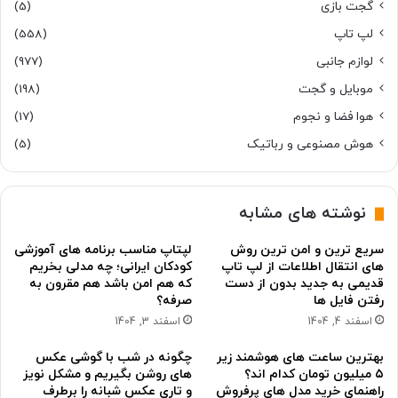
گجت بازی
(5)
لپ تاپ
(558)
لوازم جانبی
(977)
موبایل و گجت
(198)
هوا فضا و نجوم
(17)
هوش مصنوعی و رباتیک
(5)
نوشته های مشابه
سریع ترین و امن ترین روش
لپتاپ مناسب برنامه های آموزشی
های انتقال اطلاعات از لپ تاپ
کودکان ایرانی؛ چه مدلی بخریم
قدیمی به جدید بدون از دست
که هم امن باشد هم مقرون به
رفتن فایل ها
صرفه؟
اسفند 4, 1404
اسفند 3, 1404
بهترین ساعت های هوشمند زیر
چگونه در شب با گوشی عکس
۵ میلیون تومان کدام اند؟
های روشن بگیریم و مشکل نویز
راهنمای خرید مدل های پرفروش
و تاری عکس شبانه را برطرف