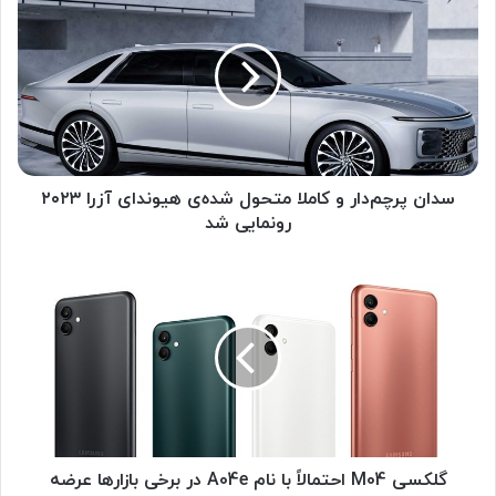
د
ا
ن
پ
ر
چ
م‌
د
ا
سدان پرچم‌دار و کاملا متحول شده‌ی هیوندای آزرا ۲۰۲۳
ر
رونمایی شد
و
ک
گ
ا
ل
م
ک
ل
س
ا
ی
م
M
ت
0
ح
4
و
ا
ل
ح
گلکسی M04 احتمالاً با نام A04e در برخی بازارها عرضه