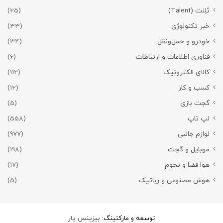
تَلِنت (Talent)
(25)
خبر تکنولوژی
(33)
خودرو و حمل‌و‌نقل
(34)
فناوری اطلاعات و ارتباطات
(6)
کالای الکترونیک
(112)
کسب و کار
(12)
گجت بازی
(5)
لپ تاپ
(558)
لوازم جانبی
(977)
موبایل و گجت
(198)
هوا فضا و نجوم
(17)
هوش مصنوعی و رباتیک
(5)
توسعه و مارکتینگ:
بیزینس یار