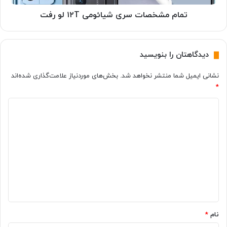
ر
ا
م
ت
تمام مشخصات سری شیائومی ۱۲T لو رفت
ی‌
س
ک
ر
ن
ی
دیدگاهتان را بنویسید
د
ش
۱
ی
نشانی ایمیل شما منتشر نخواهد شد.
بخش‌های موردنیاز علامت‌گذاری شده‌اند
۰
ا
*
ت
ئ
ب
و
د
ل
م
ی
ی
ی
غ
۱
د
پ
۲
گ
ش
T
ت
ل
ا
س
و
ه
ر
ر
ه
ف
*
م
ت
نام
*
ب
ب