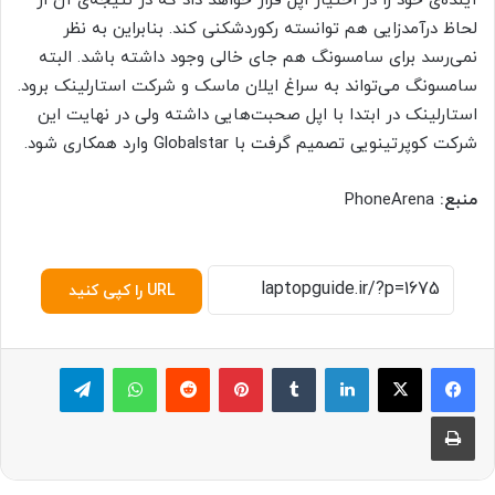
آینده‌ی خود را در اختیار اپل قرار خواهد داد که در نتیجه‌ی آن از
لحاظ درآمدزایی هم توانسته رکوردشکنی کند. بنابراین به نظر
نمی‌رسد برای سامسونگ هم جای خالی وجود داشته باشد. البته
سامسونگ می‌تواند به سراغ ایلان ماسک و شرکت استارلینک برود.
استارلینک در ابتدا با اپل صحبت‌هایی داشته ولی در نهایت این
شرکت کوپرتینویی تصمیم گرفت با Globalstar وارد همکاری شود.
منبع:
PhoneArena
URL را کپی کنید
لینکدین
‫تامبلر
پینترست
‫رددیت
واتس آپ
تلگرام
چاپ