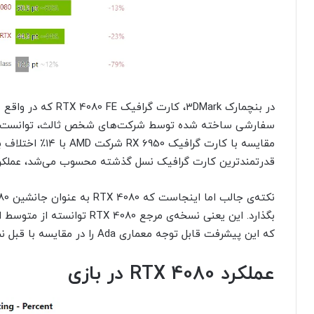
در بنچمارک ۳DMark، ک
قدرتمندترین کارت گرافیک نسل گذشته محسوب می‌شد، عملکرد RTX 4080 حدودا ۲۲٪ بهتر ب
که این پیشرفت قابل توجه معماری Ada را در مقایسه با قبل نشان می‌دهد.
عملکرد RTX 4080 در بازی