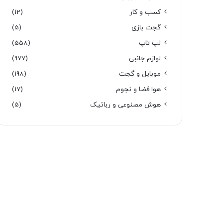
کسب و کار
(12)
گجت بازی
(5)
لپ تاپ
(558)
لوازم جانبی
(977)
موبایل و گجت
(198)
هوا فضا و نجوم
(17)
هوش مصنوعی و رباتیک
(5)