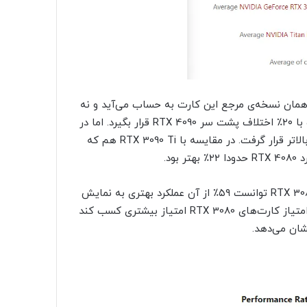
ارت گرافیک RTX 4080 FE که در واقع همان نسخه‌ی مرجع این کارت به حساب می‌آید و نه
سفارشی ساخته شده توسط شرکت‌های شخص ثالث، توانست با ۲۰٪ اختلاف پشت سر RTX 4090 قرار بگیرد. اما در
مقایسه با کارت گرافیک RX 6950 شرکت AMD با ۱۴٪ اختلاف بالاتر قرار گرفت. در مقایسه با RTX 3090 Ti هم که
ود.
نکته‌ی جالب اما اینجاست که RTX 4080 به عنوان جانشین RTX 3080 توانست ۵۹٪ از آن عملکرد بهتری به نمایش
بگذارد. این یعنی نسخه‌ی مرجع RTX 4080 توانسته از متوسط امتیاز کارت‌های RTX 3080 امتیاز بیشتری کسب کند