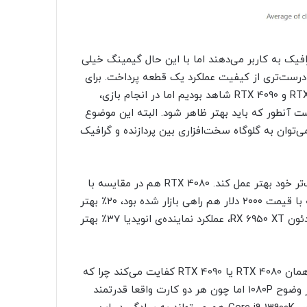
فیک به کاربر می‌دهند اما با این حال گیمینگ خیلی
‌ی درست‌تری از کیفیت عملکرد یک قطعه پرداخت. برای
مثال اگرچه در تست ۳DMark فاصله‌ی محسوسی را بین RTX 4080 و RTX 4090 شاهد بودیم اما در انجام بازی،
ه‌ی کودا بیشتر نتوانست آنطور که باید بهتر ظاهر شود. البته این موضوع
ی‌توان به گلوگاه سخت‌افزاری بین پردازنده و گرافیک
در تست بازی، RTX 4090 توانست با اختلاف ۲۵٪ از برادر کوچک‌تر خود بهتر عمل کند. RTX 4080 هم در مقایسه با
قدرتمندترین کارت گرافیک نسل گذشته یعنی RTX 3090 Ti که با قیمت ۲۰۰۰ دلار هم راهی بازار شده بود، ۲۰٪ بهتر
ظاهر شد. در مقایسه با یکی از بهترین کارت‌های AMD یعنی رادئون RX 6950 XT، عملکرد نماینده‌ی انویدیا ۳۷٪ بهتر
در انجام بازی‌های سنگین با کیفیت QHD یا UHD، استفاده از همان RTX 4080 یا RTX 4090 کفایت می‌کند چرا که
این کارت‌ها برای انجام بازی در همان وضوح ساخته شده‌اند. در وضوح ۱۰۸۰P اما چون هر دو کارت واقعا قدرتمند