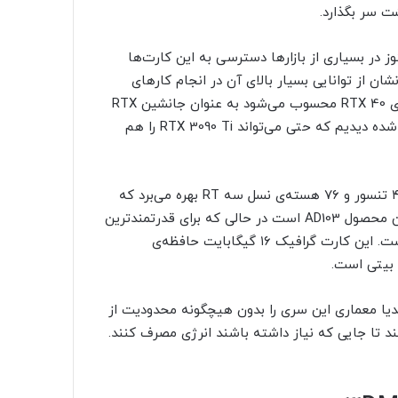
ی کرد. هنوز در بسیاری از بازارها دسترسی به این کارت‌ها
مارکی از RTX 4080 منتشر شده که نشان از توانایی بسیار بالای آن در انجام کارهای
مختلف دارد. این کارت گرافیک که دومین کارت قدرتمند از سری RTX 40 محسوب می‌شود به عنوان جانشین RTX
3080 راهی بازار خواهد شد اما در بنچمارکی که به‌تازگی منتشر شده دیدیم که حتی می‌تواند RTX 3090 Ti را هم
RTX 4080 از ۹۷۲۸ هسته‌ی پردازشی کودا، ۳۰۴ هسته‌ی نسل ۴ تنسور و ۷۶ هسته‌ی نسل سه RT بهره می‌برد که
فرکانس آن به ۲۵۰۵ مگاهرتز می‌رسد. تراشه‌ی بکار رفته در این محصول AD103 است در حالی که برای قدرتمندترین
مدل از این سری از تراشه‌ی نسبتا کامل AD102 استفاده شده است. این کارت گرافیک ۱۶ گیگابایت حافظه‌ی
ما با این حال انویدیا معماری این سری را بدون هیچگونه محدودیت از
ند تا جایی که نیاز داشته باشند انرژی مصرف کنند.