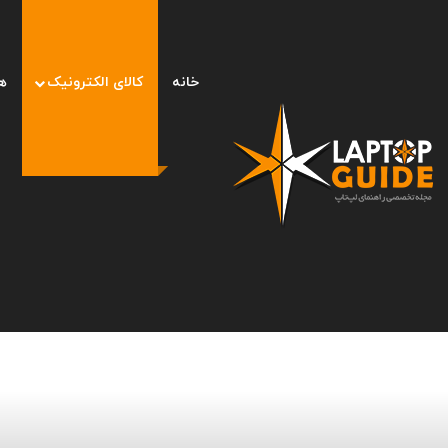
خانه
کالای الکترونیک
ه
صفحه اصلی
/
کالای الکترونیک
/
گرافیک RTX 4080 در بنچمارک RTX 3090 Ti و RX 6950 XT را پشت سر گذاشت