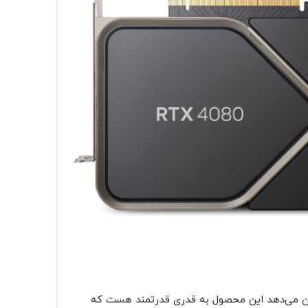
نچمارک منتشر شده از کارت گرافیک RTX 4080 نشان می‌دهد این محصول به قدری قدرتمند هست که