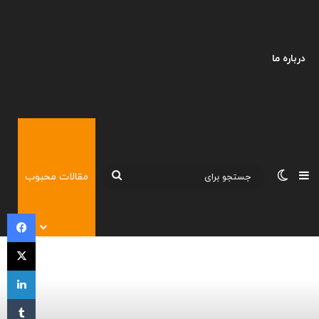
درباره ما
نوارکناری
تغییر پوسته
جستجو
مقالات محبوب
برای
فی
X
لی
‫تا