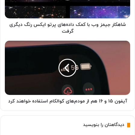
ج
ی
م
ز
شاهکار جیمز وب با کمک داده‌های پرتو ایکس رنگ دیگری
و
گرفت
ب
ب
آ
ا
ی
ک
ف
م
و
ک
ن
د
۱
ا
۵
د
و
ه‌
۱
ه
۶
آیفون ۱۵ و ۱۶ هم از مودم‌های کوالکام استفاده خواهند کرد
ا
ه
ی
م
پ
ا
دیدگاهتان را بنویسید
ر
ز
ت
م