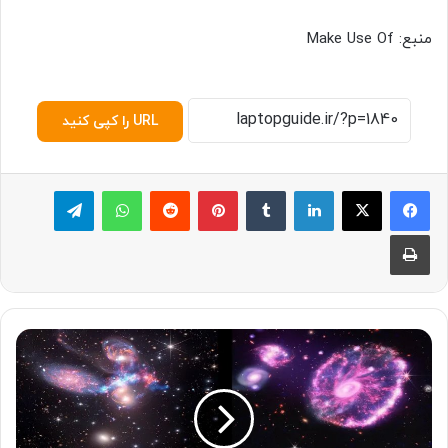
منبع: Make Use Of
URL را کپی کنید
لینکدین
‫تامبلر
پینترست
‫رددیت
واتس آپ
تلگرام
چاپ
ش
ا
ه
ک
ا
ر