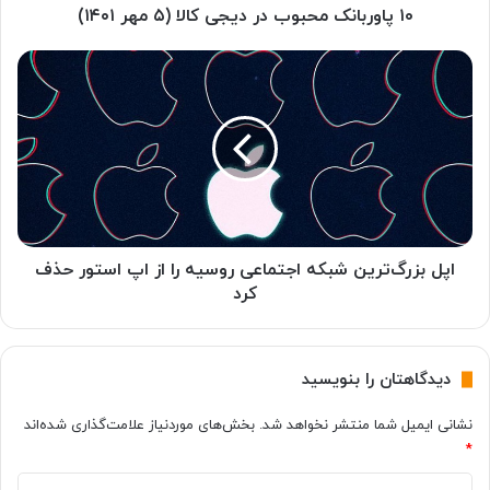
ک
۱۰ پاوربانک محبوب در دیجی کالا (۵ مهر ۱۴۰۱)
م
ح
ا
ب
پ
و
ل
ب
ب
د
ز
ر
ر
د
گ‌
ی
ت
ج
ر
ی
ی
اپل بزرگ‌ترین شبکه اجتماعی روسیه را از اپ استور حذف
ک
ن
کرد
ا
ش
ل
ب
ا
ک
دیدگاهتان را بنویسید
(
ه
۵
ا
نشانی ایمیل شما منتشر نخواهد شد.
بخش‌های موردنیاز علامت‌گذاری شده‌اند
م
ج
*
ه
ت
ر
م
د