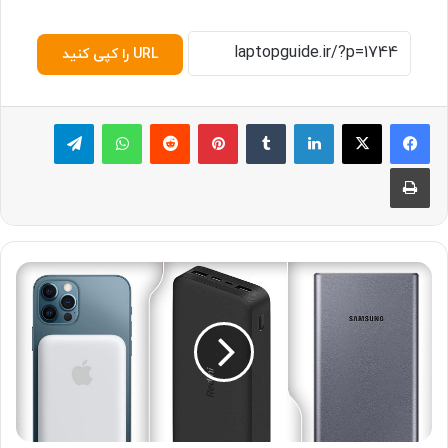
URL را کپی کنید
لینکدین
‫تامبلر
پینترست
‫رددیت
واتس آپ
تلگرام
چاپ
۱
۰
پ
ا
و
ر
ب
ا
ن