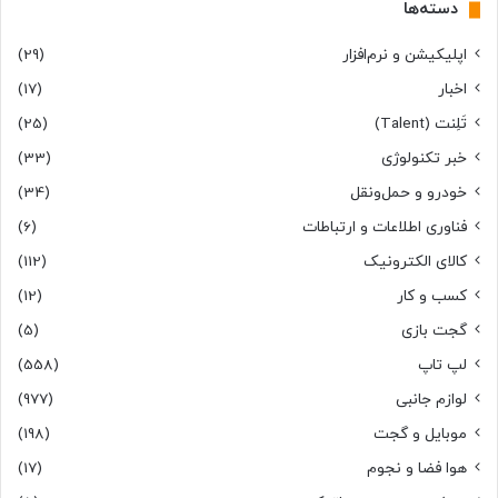
دسته‌ها
اپلیکیشن و نرم‌افزار
(29)
اخبار
(17)
تَلِنت (Talent)
(25)
خبر تکنولوژی
(33)
خودرو و حمل‌و‌نقل
(34)
فناوری اطلاعات و ارتباطات
(6)
کالای الکترونیک
(112)
کسب و کار
(12)
گجت بازی
(5)
لپ تاپ
(558)
لوازم جانبی
(977)
موبایل و گجت
(198)
هوا فضا و نجوم
(17)