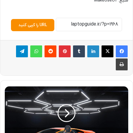
منبع: MakeUseOf
URL را کپی کنید
لینکدین
‫تامبلر
پینترست
‫رددیت
واتس آپ
تلگرام
چاپ
ر
ی
ز
ر
ا
ز
م