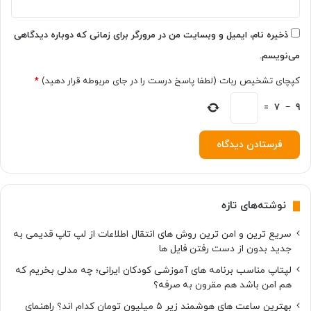
د
چ
ه
ذخیره نام، ایمیل و وبسایت من در مرورگر برای زمانی که دوباره دیدگاهی
ک
می‌نویسم.
ا
ر
کپچای تشخیص ربات (لطفا پاسخ درست را در جای مربوطه قرار دهید)
*
ه
ا
9
−
7
=
ی
ی
ا
ن
ج
ا
نوشته‌های تازه
م
د
سریع ترین و امن ترین روش های انتقال اطلاعات از لپ تاپ قدیمی به
ه
جدید بدون از دست رفتن فایل ها
ی
د
لپتاپ مناسب برنامه های آموزشی کودکان ایرانی؛ چه مدلی بخریم که
؟
هم امن باشد هم مقرون به صرفه؟
بهترین ساعت های هوشمند زیر ۵ میلیون تومان کدام اند؟ راهنمای