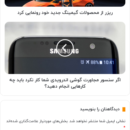
ح
ص
و
ریزر از محصولات گیمینگ جدید خود رونمایی کرد
ل
ا
ا
ت
گ
گ
ر
ی
س
م
ن
ی
س
ن
و
گ
ر
ج
م
د
ج
اگر سنسور مجاورت گوشی اندرویدی شما کار نکرد باید چه
ی
ا
کارهایی انجام دهید؟
د
و
خ
ر
و
ت
دیدگاهتان را بنویسید
د
گ
ر
و
نشانی ایمیل شما منتشر نخواهد شد.
بخش‌های موردنیاز علامت‌گذاری شده‌اند
و
ش
*
ن
ی