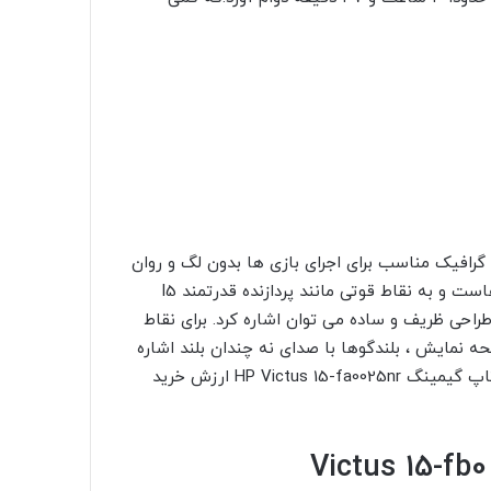
یک لپ تاپ گیمینگ با قیمت مناسب با پردازنده نسل ۱۲ و گرافیک مناسب برای اجرای بازی ها بدون لگ و روان
هستید لپ تاپ گیمینگ HP Victus 15 یکی از بهترین گزینه هاست و به نقاط قوتی مانند پردازنده قدرتمند I5
خت مناسب و طراحی ظریف و ساده می توان اشاره کرد. برای نقاط
ه نمایش ، بلندگوها با صدای نه چندان بلند اشاره
کرد . در مجموع اگر یک لپ تاپ گیمینگ ارزان میخواهید لپ تاپ گیمینگ HP Victus 15-fa0025nr ارزش خرید