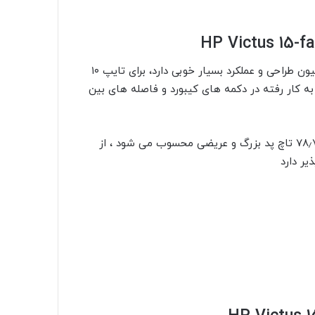
صفحه کلید لپ تاپ HP Victus 15 در بازه قیمتی ۲۰ تا ۳۰ میلیون طراحی و عملکرد بسیار خوبی دارد، برای تایپ ۱۰
و کیفیت متریال به کار رفته در دکمه های کیبورد و فاصله های بین
تاچ پد لپ تاپ گیمینگ اچ پی ویکتوس ۱۵ با ابعاد ۱۲۴٫۴۶×۷۸٫۷۴ تاچ پد بزرگ و عریضی محسوب می شود ، از
ر دارد