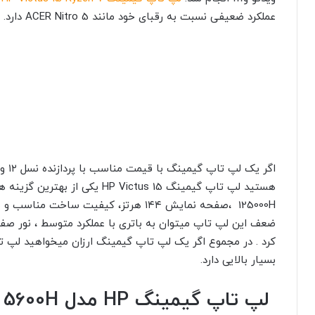
عملکرد ضعیفی نسبت به رقبای خود مانند ACER Nitro 5 دارد.
اگر 
125000H ،صفحه نمایش ۱۴۴ هرتز، کیفیت سا
ضعف این لپ تاپ میتوان به باتری با عملکرد متوسط ، نور صفح
بسیار بالایی دارد.
لپ تاپ گیمینگ HP مدل Victus 15-fb0 5600H