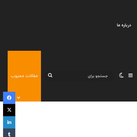
درباره ما
نوارکناری
تغییر پوسته
جستجو
مقالات محبوب
برای
فی
X
لی
‫تا