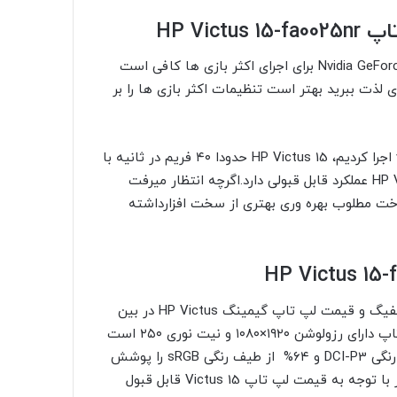
HP Vi
لپ تاپ اچ پی Victus 15 با پردازنده I5 12500H و Nvidia GeForc RTX 3050 برای اجرای اکثر بازی ها کافی است
ی لذت ببرید بهتر است تنظیمات اکثر بازی ها را بر
برای مثال در بازی Grand Theft Auto V در تنظیمات very high اجرا کردیم، HP Victus 15 حدودا ۴۰ فریم در ثانیه با
وضوح ۱۰۸۰p ارائه کرد، که با توجه به قیمت لپ تاپ HP Victus 15 عملکرد قابل قبولی دارد.اگرچه انتظار میرفت
HP توانسته با کیفیت ساخت مطلوب بهره وری بهتری از سخت افزارداشته
نمایشگر ۱۵٫۶ اینچی لپ تاپ اچ پی ویکتوس ۱۵ با توجه به کانفیگ و قیمت لپ تاپ گیمینگ HP Victus در بین
رقبا عملکرد مناسب و قابل قبولی دارد. صفحه نمایش این لپ تاپ دارای رزولوشن ۱۹۲۰×۱۰۸۰ و نیت نوری ۲۵۰ است
که نرخ به روز رسانی صفحه نمایش ۱۴۴ هرتز و ۴۵% از طیف رنگی DCI-P3 و ۶۴% از طیف رنگی sRGB را پوشش
می دهد. زمان پاسخگویی ۹ میلی ثانیه نیز برای این نمایشگر در با توجه به قیمت لپ تاپ Victus 15 قابل قبول