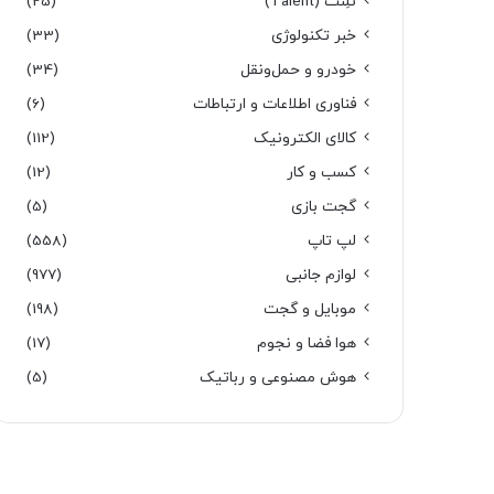
تَلِنت (Talent)
(25)
خبر تکنولوژی
(33)
خودرو و حمل‌و‌نقل
(34)
فناوری اطلاعات و ارتباطات
(6)
کالای الکترونیک
(112)
کسب و کار
(12)
گجت بازی
(5)
لپ تاپ
(558)
لوازم جانبی
(977)
موبایل و گجت
(198)
هوا فضا و نجوم
(17)
هوش مصنوعی و رباتیک
(5)