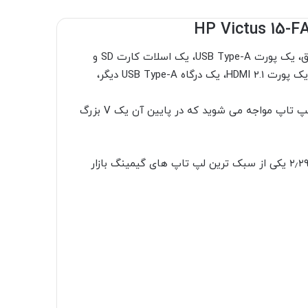
در سمت چپ لپ تاپ ۱۵ HP Victus، یک پورت برای آداپتور برق، یک پورت USB Type-A، یک اسلات کارت SD و
یک جک ۳٫۵ میلی متری هدفون وجود دارد. سمت راست دارای یک پورت HDMI 2.1، یک درگاه USB Type-A دیگر،
وقتی لپ تاپ را باز میکنید با یک قاب ضخیم دورتا دورLCD لپ تاپ مواجه می شوید که در پایین آن یک V بزرگ
با ابعاد ۳۵۷x255x23.6 و وزن ۲٫۲۹ یکی از سبک ترین لپ تاپ های گیمینگ بازار