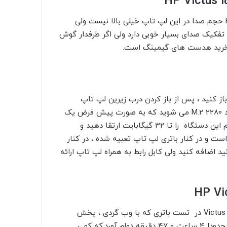
با وجود بلندگوهای Bang & Olufsen در لپ تاپ HP Victus 15 حجم صدا در این لپ تاپ خیلی بالا نیست ولی
فکیک صدای بسیار خوبی دارد ولی اگر طرفدار گوش
ا خرید هدست های گیمینگ است.
 باید ۶ پیچ پشت دستگاه را باز کنید ، پس از باز کردن درب زیرین لپ تاپ
متوجه دو اسلات رم و دو اسلات SSD NVMe با سایز استاندارد M.2 2280 می شوید که به صورت پیش فرض یک
اسلات از هر کدام توسط کمپانی HP پر شده شما می توانید رم این دستگاه را تا ۳۲ گیگابایت ارتقا دهید و
ترس است و در کنار باتری لپ تاپ تعبیه شده ، در کنار
هارد SSD یا HDD 2.5 اینچی می توانید اضافه کنید ولی کابل رابط به همراه لپ تاپ ارائه
باتری ۳ سلولی با توان ۵۲٫۵ وات ساعت لپ تاپ گیمینگ Victus 15 در تست باتری که با وب گردی ، پخش
حدودا ۴ ساعت و ۴۷ دقیقه دوام آورد.که کمی