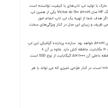
ن مارک با تولید لپ تاپ‌های با کیفیت توانسته است
در بازار لپ تاپ سهم بسیار خوبی داشته باشد. لپ تاپ گیمینگ HP مدل Victus 15-fb0 5600H یکی از همین لپ
ین هاست را دارد؛ اگر هدف شما از تهیه یک لپ تاپ انجام امور
حی ظریف و زیبای این مدل در کنار ویژگی‌های سخت
سازنده پردازنده این لپ تاپ AMD سری Ryzen 5 بوده و مدل آن ۵۶۰۰H خواهد بود. سازنده پردازنده گرافیکی این لپ
تاپ انویدیا بوده و مدل آن GTX 1650 4GB است. این لپ تاپ ۱۶ مگابایت حافظه کش دارد. علاوه بر آن ۸
همچنین دارای صفحه نمایش ۱۵٫۶ اینچی با رزولوشن ۱۹۲۰ در ۱۰۸۰ است، در کنار طراحی تمیزی که می تواند با هر