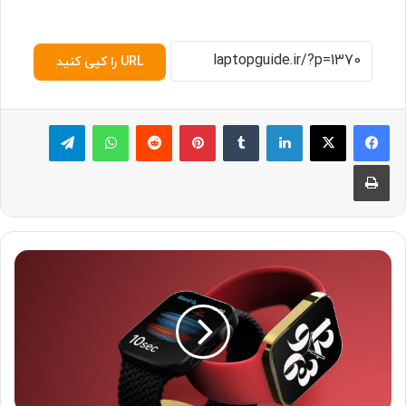
URL را کپی کنید
لینکدین
‫تامبلر
پینترست
‫رددیت
واتس آپ
تلگرام
چاپ
ا
پ
ل
ه
م
چ
ن
ا