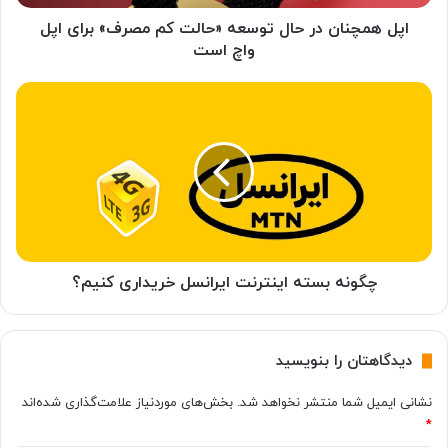
ن
د
اپل همچنان در حال توسعه «حالت کم مصرف» برای اپل
ر
واچ است
ح
ا
چ
ل
گ
ت
و
و
ن
س
ه
ع
ب
ه
س
«
ت
ح
ه
ا
ا
چگونه بسته اینترنت ایرانسل خریداری کنیم؟
ل
ی
ت
ن
ک
ت
دیدگاهتان را بنویسید
م
ر
م
ن
نشانی ایمیل شما منتشر نخواهد شد.
بخش‌های موردنیاز علامت‌گذاری شده‌اند
ص
ت
*
ر
ا
ف