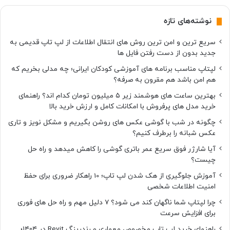
ل
ک
نوشته‌های تازه
ت
ر
سریع ترین و امن ترین روش های انتقال اطلاعات از لپ تاپ قدیمی به
و
جدید بدون از دست رفتن فایل ها
ن
ی
لپتاپ مناسب برنامه های آموزشی کودکان ایرانی؛ چه مدلی بخریم که
ک
هم امن باشد هم مقرون به صرفه؟
ی
بهترین ساعت های هوشمند زیر ۵ میلیون تومان کدام اند؟ راهنمای
و
خرید مدل های پرفروش با امکانات کامل و ارزش خرید بالا
ت
ب
چگونه در شب با گوشی عکس های روشن بگیریم و مشکل نویز و تاری
ل
عکس شبانه را برطرف کنیم؟
ی
آیا شارژر فوق سریع عمر باتری گوشی را کاهش میدهد و راه حل
غ
چیست؟
ا
ت
آموزش جلوگیری از هک شدن لپ تاپ؛ 10 راهکار ضروری برای حفظ
امنیت اطلاعات شخصی
چرا لپتاپ شما ناگهان کند می شود؟ ۷ دلیل مهم و راه حل های فوری
برای افزایش سرعت
راهنمای خرید لپ تاپ مخصوص معماری و رندرینگ Revit در ۱۴۰۴؛