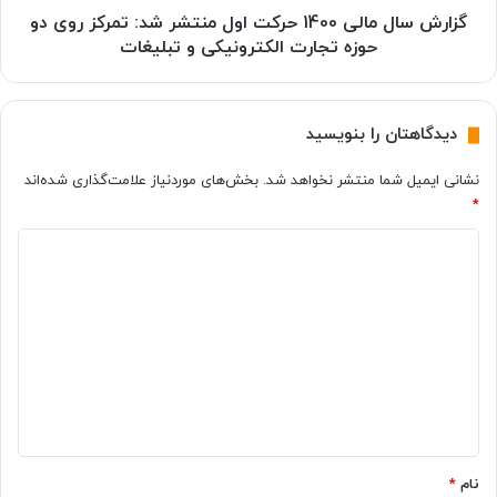
؛
ا
گزارش سال مالی 1400 حرکت اول منتشر شد: تمرکز روی دو
ت
ل
حوزه تجارت الکترونیکی و تبلیغات
ج
ی
ر
1
ب
4
دیدگاهتان را بنویسید
ه‌
0
ا
0
نشانی ایمیل شما منتشر نخواهد شد.
بخش‌های موردنیاز علامت‌گذاری شده‌اند
ی
ح
*
ج
ر
ذ
ک
د
ا
ت
ب
ا
ی
و
و
د
خ
ل
گ
ا
م
ط
ن
ا
ر
ت
ه
ه‌
ش
ا
ر
*
ن
ش
نام
*
گ
د