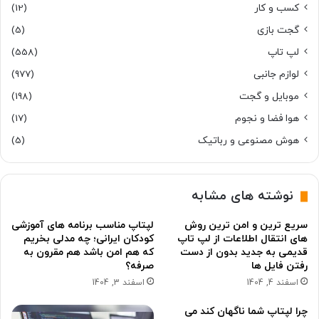
کسب و کار
(12)
گجت بازی
(5)
لپ تاپ
(558)
لوازم جانبی
(977)
موبایل و گجت
(198)
هوا فضا و نجوم
(17)
هوش مصنوعی و رباتیک
(5)
نوشته های مشابه
سریع ترین و امن ترین روش
لپتاپ مناسب برنامه های آموزشی
های انتقال اطلاعات از لپ تاپ
کودکان ایرانی؛ چه مدلی بخریم
قدیمی به جدید بدون از دست
که هم امن باشد هم مقرون به
رفتن فایل ها
صرفه؟
اسفند 4, 1404
اسفند 3, 1404
چرا لپتاپ شما ناگهان کند می