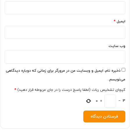
ی
:
ز
ت
م
ایمیل
*
ر
ک
ز
ر
و
وب‌ سایت
ی
د
و
ح
ذخیره نام، ایمیل و وبسایت من در مرورگر برای زمانی که دوباره دیدگاهی
و
می‌نویسم.
ز
ه
کپچای تشخیص ربات (لطفا پاسخ درست را در جای مربوطه قرار دهید)
*
ت
ج
3
−
=
0
ا
ر
ت
ا