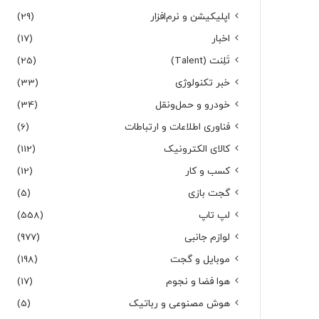
اپلیکیشن و نرم‌افزار
(29)
اخبار
(17)
تَلِنت (Talent)
(25)
خبر تکنولوژی
(33)
خودرو و حمل‌و‌نقل
(34)
فناوری اطلاعات و ارتباطات
(6)
کالای الکترونیک
(112)
کسب و کار
(12)
گجت بازی
(5)
لپ تاپ
(558)
لوازم جانبی
(977)
موبایل و گجت
(198)
هوا فضا و نجوم
(17)
هوش مصنوعی و رباتیک
(5)